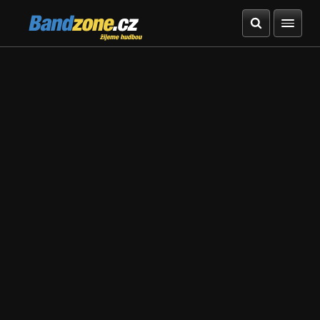
Bandzone.cz
žijeme hudbou