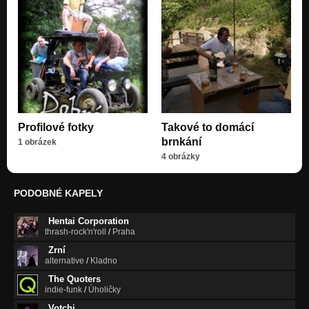
Profilové fotky
Takové to domácí
brnkání
1 obrázek
4 obrázky
PODOBNÉ KAPELY
Hentai Corporation
thrash-rock'n'roll
/
Praha
Zrní
alternative
/
Kladno
The Quoters
indie-funk
/
Úholičky
Votchi