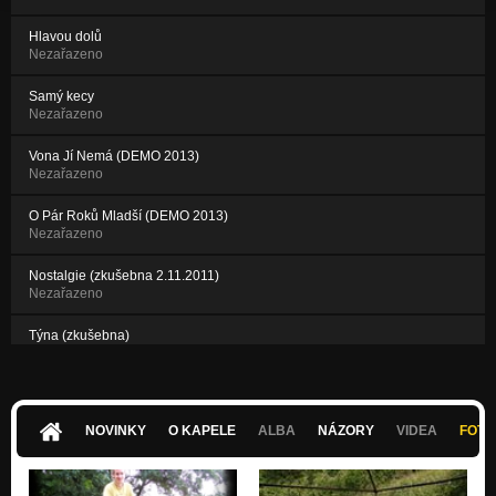
Hlavou dolů
Nezařazeno
Samý kecy
Nezařazeno
Vona Jí Nemá (DEMO 2013)
Nezařazeno
O Pár Roků Mladší (DEMO 2013)
Nezařazeno
Nostalgie (zkušebna 2.11.2011)
Nezařazeno
Týna (zkušebna)
Nezařazeno
Křídla (zkušebna)
Nezařazeno
NOVINKY
O KAPELE
ALBA
NÁZORY
VIDEA
FOTK