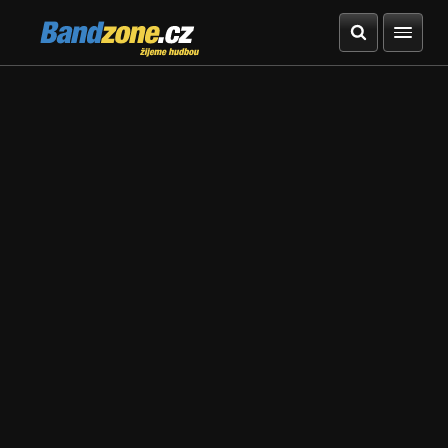
Bandzone.cz
žijeme hudbou