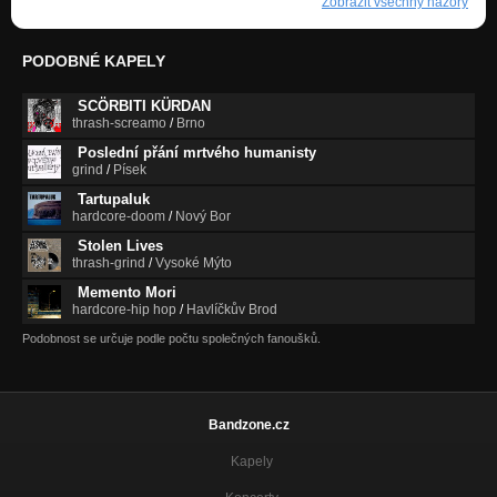
Zobrazit všechny názory
PODOBNÉ KAPELY
SCÖRBITI KÜRDAN
thrash-screamo
/
Brno
Poslední přání mrtvého humanisty
grind
/
Písek
Tartupaluk
hardcore-doom
/
Nový Bor
Stolen Lives
thrash-grind
/
Vysoké Mýto
Memento Mori
hardcore-hip hop
/
Havlíčkův Brod
Podobnost se určuje podle počtu společných fanoušků.
Bandzone.cz
Kapely