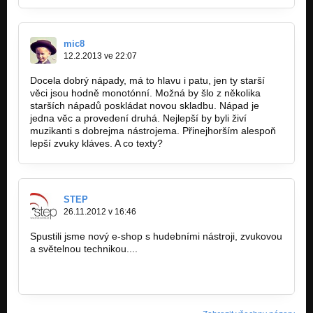
mic8
12.2.2013 ve 22:07
Docela dobrý nápady, má to hlavu i patu, jen ty starší
věci jsou hodně monotónní. Možná by šlo z několika
starších nápadů poskládat novou skladbu. Nápad je
jedna věc a provedení druhá. Nejlepší by byli živí
muzikanti s dobrejma nástrojema. Přinejhorším alespoň
lepší zvuky kláves. A co texty?
STEP
26.11.2012 v 16:46
Spustili jsme nový e-shop s hudebními nástroji, zvukovou
a světelnou technikou....
www.zvuk-svetla.cz/shop
www.facebook.com/hudebninystep