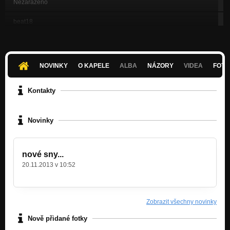
Nezařazeno
beat18
Nezařazeno
beat 19b
Nezařazeno
NOVINKY
O KAPELE
ALBA
NÁZORY
VIDEA
FOTK
BEAT10d
Nezařazeno
Kontakty
beat11
Nezařazeno
Novinky
beat22
Nezařazeno
nové sny...
beat17
20.11.2013 v 10:52
Nezařazeno
Zobrazit všechny novinky
Nově přidané fotky