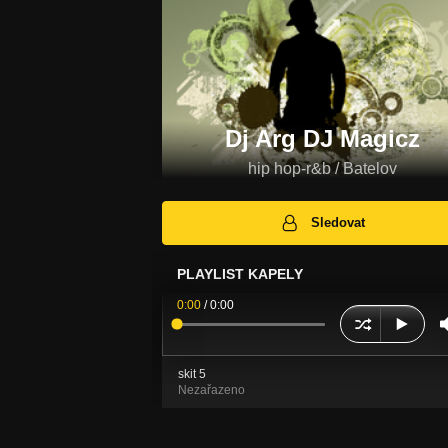
Dj Arg DJ Magicz
hip hop-r&b / Batelov
Sledovat
PLAYLIST KAPELY
0:00
/
0:00
skit 5
Nezařazeno