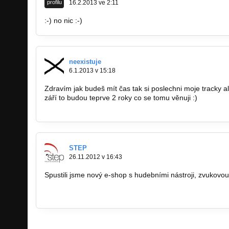
profilu
16.2.2013 ve 2:11
:-) no nic :-)
neexistuje
6.1.2013 v 15:18
Zdravím jak budeš mít čas tak si poslechni moje tracky 
září to budou teprve 2 roky co se tomu věnuji :)
http://bandzone.cz/timobell
STEP
26.11.2012 v 16:43
Spustili jsme nový e-shop s hudebními nástroji, zvukovou 
www.zvuk-svetla.cz/shop
www.facebook.com/hudebninystep