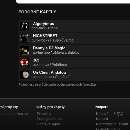
PODOBNÉ KAPELY
Algorytmus
pop-rock
/
Praha
HIGHSTREET
punk-rock
/
Havlíčkův Brod
Danny a DJ Magic
rap-hip hop
/
Jihlava a Batelov
365
rock-heavy
/
Pelhřimov
Un Chien Andalou
experimental
/
Chotěboř
Podobnost se určuje podle počtu společných fanoušků.
tní projekty
Služby pro kapely
Podpora
p promo pozice na
Presskity
Nápověda &
FAQ
Prodejhudbu.cz
Kontakt
Doprava kapel
Podmínky používání
O Bandzone.cz