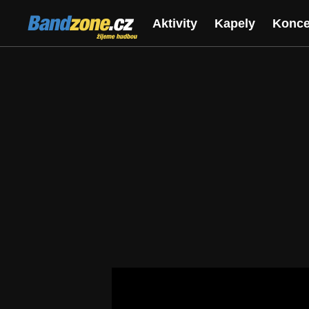
Bandzone.cz
Aktivity
Kapely
Konce
žijeme hudbou