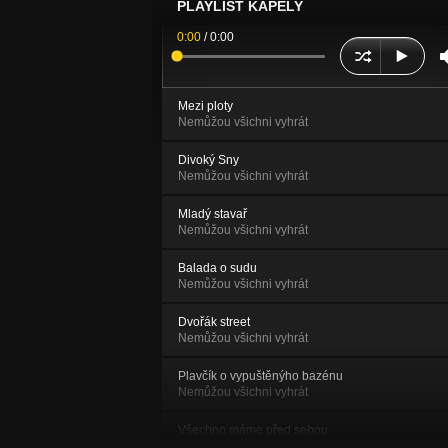
PLAYLIST KAPELY
0:00
/
0:00
Mezi ploty
Nemůžou všichni vyhrát
Divoký Sny
Nemůžou všichni vyhrát
Mladý stavař
Nemůžou všichni vyhrát
Balada o sudu
Nemůžou všichni vyhrát
Dvořák street
Nemůžou všichni vyhrát
Plavčík o vypuštěnýho bazénu
Nemůžou všichni vyhrát
Všechno máme před sebou
Všechno máme před sebou