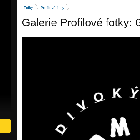
Fotky
Profilové fotky
Galerie Profilové fotky: 