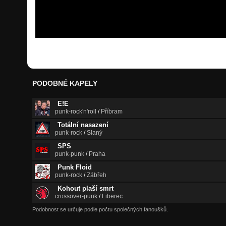
PODOBNÉ KAPELY
E!E
punk-rock'n'roll
/
Příbram
Totální nasazení
punk-rock
/
Slaný
SPS
punk-punk
/
Praha
Punk Floid
punk-rock
/
Zábřeh
Kohout plaší smrt
crossover-punk
/
Liberec
Podobnost se určuje podle počtu společných fanoušků.