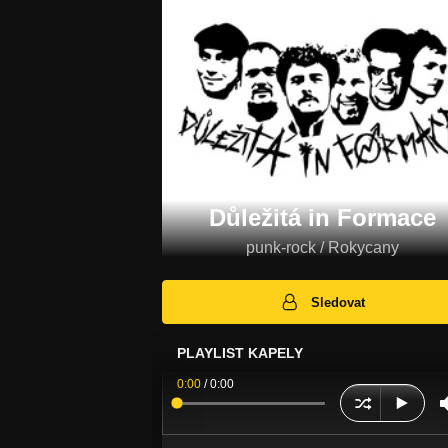
Důležitá in Formace
punk-rock / Rokycany
Sledovat
PLAYLIST KAPELY
0:00
/
0:00