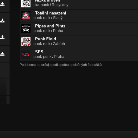
Nízká úroveň
ska-punk
/
Rokycany
Totální nasazení
punk-rock
/
Slaný
Pipes and Pints
punk-rock
/
Praha
Punk Floid
punk-rock
/
Zábřeh
SPS
punk-punk
/
Praha
Podobnost se určuje podle počtu společných fanoušků.