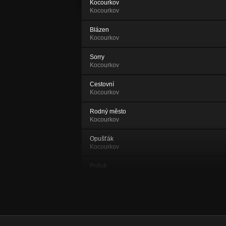
Kocourkov
Kocourkov
Blázen
Kocourkov
Sorry
Kocourkov
Cestovní
Kocourkov
Rodný město
Kocourkov
Opušťák
Kocourkov
Pošuk
Kocourkov
Vandráci
Kocourkov
Pan Josef