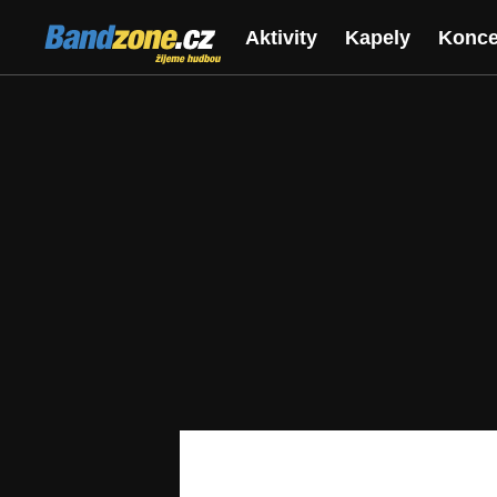
Bandzone.cz
Aktivity
Kapely
Konce
žijeme hudbou