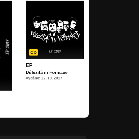
CD
EP
Důležitá in Formace
Vydáno: 22. 10. 2017