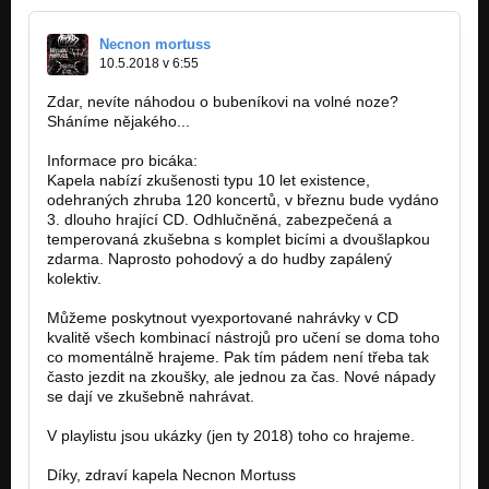
Necnon mortuss
10.5.2018 v 6:55
Zdar, nevíte náhodou o bubeníkovi na volné noze?
Sháníme nějakého...
Informace pro bicáka:
Kapela nabízí zkušenosti typu 10 let existence,
odehraných zhruba 120 koncertů, v březnu bude vydáno
3. dlouho hrající CD. Odhlučněná, zabezpečená a
temperovaná zkušebna s komplet bicími a dvoušlapkou
zdarma. Naprosto pohodový a do hudby zapálený
kolektiv.
Můžeme poskytnout vyexportované nahrávky v CD
kvalitě všech kombinací nástrojů pro učení se doma toho
co momentálně hrajeme. Pak tím pádem není třeba tak
často jezdit na zkoušky, ale jednou za čas. Nové nápady
se dají ve zkušebně nahrávat.
V playlistu jsou ukázky (jen ty 2018) toho co hrajeme.
Díky, zdraví kapela Necnon Mortuss