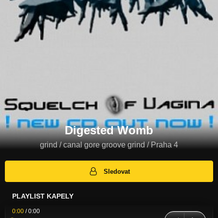
Digested Womb
grind / canal gore groove grind / Praha 4
Sledovat
PLAYLIST KAPELY
0:00
/
0:00