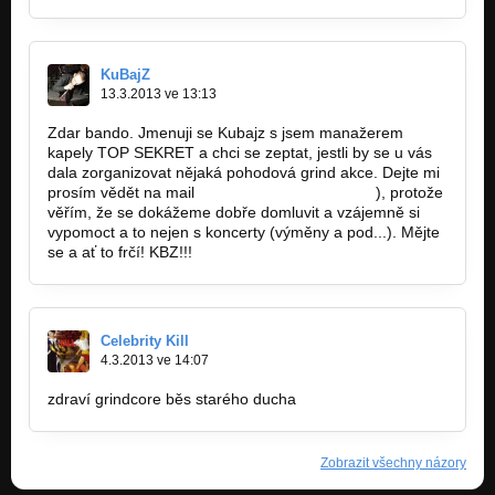
KuBajZ
13.3.2013 ve 13:13
Zdar bando. Jmenuji se Kubajz s jsem manažerem
kapely TOP SEKRET a chci se zeptat, jestli by se u vás
dala zorganizovat nějaká pohodová grind akce. Dejte mi
prosím vědět na mail
(suster.jakub@gmail.com
), protože
věřím, že se dokážeme dobře domluvit a vzájemně si
vypomoct a to nejen s koncerty (výměny a pod...). Mějte
se a ať to frčí! KBZ!!!
Celebrity Kill
4.3.2013 ve 14:07
zdraví grindcore běs starého ducha
Zobrazit všechny názory