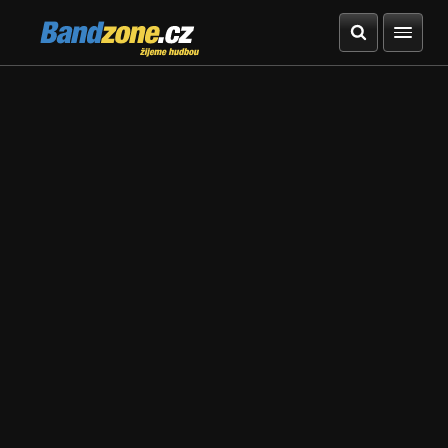
Bandzone.cz
žijeme hudbou