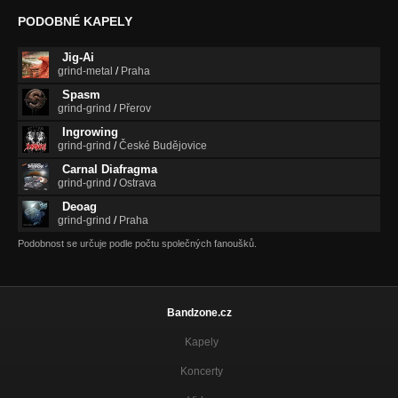
PODOBNÉ KAPELY
Jig-Ai
grind-metal
/
Praha
Spasm
grind-grind
/
Přerov
Ingrowing
grind-grind
/
České Budějovice
Carnal Diafragma
grind-grind
/
Ostrava
Deoag
grind-grind
/
Praha
Podobnost se určuje podle počtu společných fanoušků.
Bandzone.cz
Kapely
Koncerty