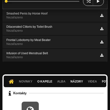
Smashed Penis by Horse Hoof
Nezařazeno
Dilacerated Clitoris by Toilet Brush
Nezařazeno
Frontal Lobotomy by Meat Beater
Nezařazeno
Infusion of Used Menstrual Belt
Nezařazeno
NOVINKY
O KAPELE
ALBA
NÁZORY
VIDEA
FOTK
Kontakty