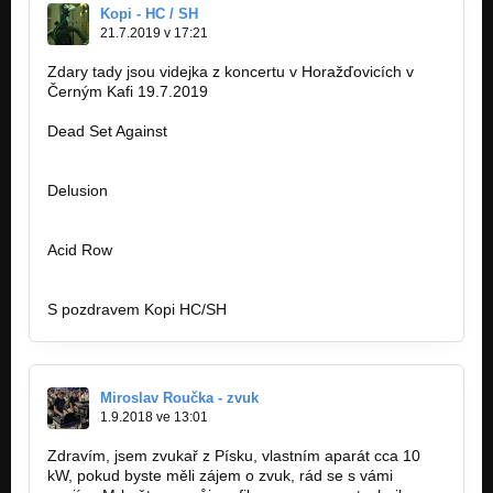
Kopi - HC / SH
21.7.2019 v 17:21
Zdary tady jsou videjka z koncertu v Horažďovicích v
Černým Kafi 19.7.2019
Dead Set Against
https://youtu.be/9WosS2RWfVQ
Delusion
https://youtu.be/YtQC7amHivw
Acid Row
https://youtu.be/z_4a_jk4Xcw
S pozdravem Kopi HC/SH
Miroslav Roučka - zvuk
1.9.2018 ve 13:01
Zdravím, jsem zvukař z Písku, vlastním aparát cca 10
kW, pokud byste měli zájem o zvuk, rád se s vámi