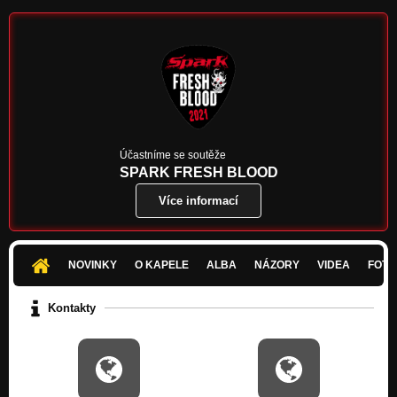
Long rope (2014)
Long Rope 12"
IT WAS LOVE (2009)
Never Ever Forever...!!!
Life in Flow (2014)
Long Rope 12"
New song (2014)
Účastníme se soutěže
Long Rope 12"
SPARK FRESH BLOOD
Více informací
Little Prince (2014)
Long Rope 12"
IGNITION (2009)
Never Ever Forever...!!!
NOVINKY
O KAPELE
ALBA
NÁZORY
VIDEA
FOTK
Time to end up (1999)
Kontakty
U Against U
FREEDOM MEANS RESPONSIBILITY (2009)
Never Ever Forever...!!!
WARRIOR (2009)