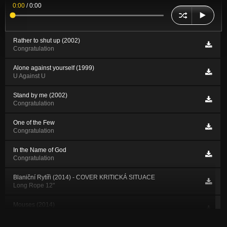
0:00
/
0:00
Rather to shut up (2002)
Congratulation
Alone against yourself (1999)
U Against U
Stand by me (2002)
Congratulation
One of the Few
Congratulation
In the Name of God
Congratulation
Blaniční Rytíři (2014) - COVER KRITICKÁ SITUACE
Long Rope 12"
Mouses (2014)
Long Rope 12"