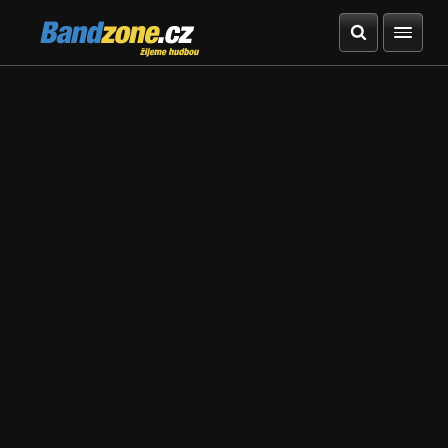
Bandzone.cz
žijeme hudbou