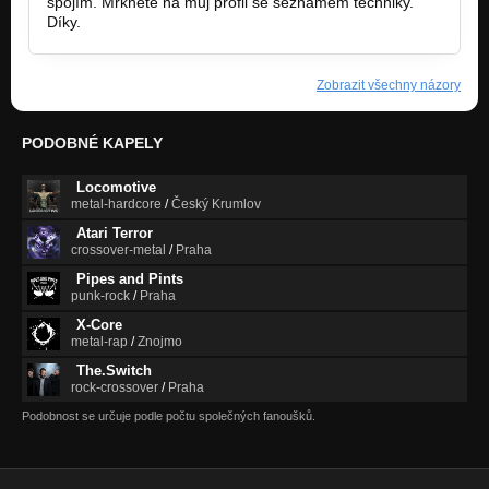
spojím. Mrkněte na můj profil se seznamem techniky.
Díky.
Zobrazit všechny názory
PODOBNÉ KAPELY
Locomotive
metal-hardcore
/
Český Krumlov
Atari Terror
crossover-metal
/
Praha
Pipes and Pints
punk-rock
/
Praha
X-Core
metal-rap
/
Znojmo
The.Switch
rock-crossover
/
Praha
Podobnost se určuje podle počtu společných fanoušků.