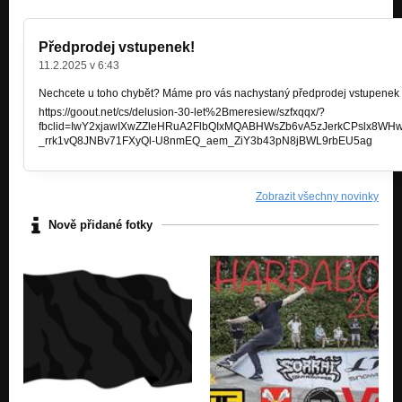
Předprodej vstupenek!
11.2.2025 v 6:43
Nechcete u toho chybět? Máme pro vás nachystaný předprodej vstupenek 
https://goout.net/cs/delusion-30-let%2Bmeresiew/szfxqqx/?
fbclid=IwY2xjawIXwZZleHRuA2FlbQIxMQABHWsZb6vA5zJerkCPslx8W
_rrk1vQ8JNBv71FXyQl-U8nmEQ_aem_ZiY3b43pN8jBWL9rbEU5ag
Zobrazit všechny novinky
Nově přidané fotky