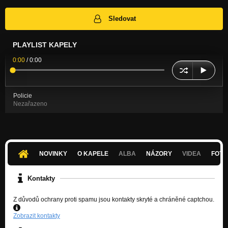
Sledovat
PLAYLIST KAPELY
0:00
/
0:00
Policie
Nezařazeno
NOVINKY
O KAPELE
ALBA
NÁZORY
VIDEA
FOTK
Kontakty
Z důvodů ochrany proti spamu jsou kontakty skryté a chráněné captchou.
Zobrazit kontakty