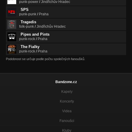
punk-power
/
Jindřichův Hradec
SPS
punk-punk
/
Praha
Tragedis
folk-punk
/
Jindřichův Hradec
Pipes and Pints
punk-rock
/
Praha
The Fialky
punk-rock
/
Praha
Podobnost se určuje podle počtu společných fanoušků.
Bandzone.cz
Kapely
Koncerty
Videa
Fanoušci
Kluby