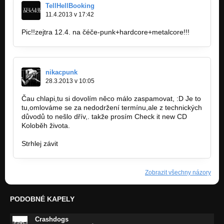
TellHellBooking
11.4.2013 v 17:42
Pic!!zejtra 12.4. na čéče-punk+hardcore+metalcore!!!
nikacpunk
28.3.2013 v 10:05
Čau chlapi,tu si dovolím něco málo zaspamovat, :D Je to
tu,omlováme se za nedodržení termínu,ale z technických
důvodů to nešlo dřív,. takže prosím Check it new CD
Koloběh života.
http://bandzone.cz/strhlejzavit
Strhlej závit
Zobrazit všechny názory
PODOBNÉ KAPELY
Crashdogs