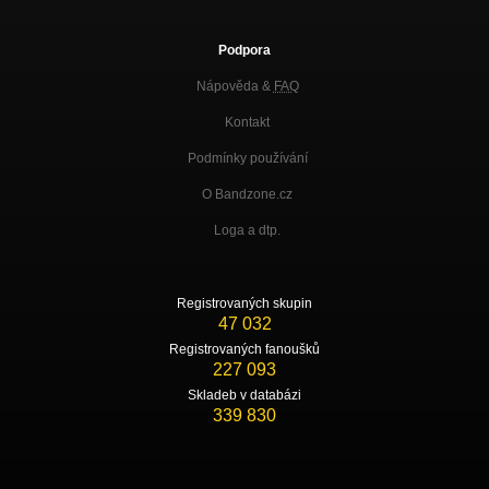
Podpora
Nápověda &
FAQ
Kontakt
Podmínky používání
O Bandzone.cz
Loga a dtp.
Registrovaných skupin
47 032
Registrovaných fanoušků
227 093
Skladeb v databázi
339 830