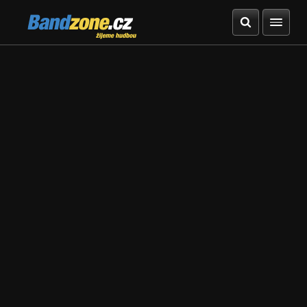
Bandzone.cz
žijeme hudbou