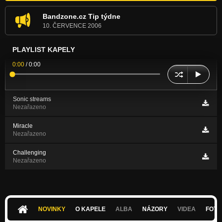
Bandzone.cz Tip týdne
10. ČERVENCE 2006
PLAYLIST KAPELY
0:00
/
0:00
Sonic streams
Nezařazeno
Miracle
Nezařazeno
Challenging
Nezařazeno
NOVINKY
O KAPELE
ALBA
NÁZORY
VIDEA
FOTK