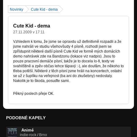
Novinky
Cute Kid - dema
Cute Kid - dema
27.11.2009 v 17:11
Vzhledem k tomu, že jsme se opravdu už definitivně rozpadli a že
jsme nahráli ve studiu všehovšudy 4 písně, rozhodl jsem se
zpřístupnit některé další písně Cute Kid ve formě mých domácích
demo nahrávek zde na Bandzonu (lokace viz nadpis). Jsou to
pouze pracovní demáče písní, takže je to docela lo-fi, texty ve
svahilštině a zpěv občas lehce tápavý :-), ale doufám, že někoho to
třeba potěší. Některé z těch písní jsme hráli na koncertech, ostatní
se už z šuplíku na veřejnost (ba ani do zkušebny) nedostaly.
Nakolik je to škoda, posuďte sami.
Pěkný poslech přeje OK.
PODOBNÉ KAPELY
Animé
indie-rock
/
Brno