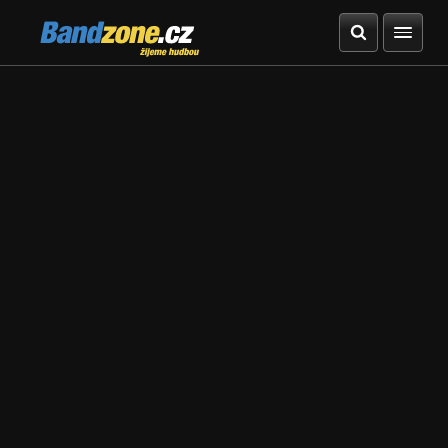
Bandzone.cz
žijeme hudbou