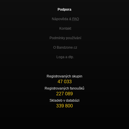
Podpora
Nápověda &
FAQ
Kontakt
Podmínky používání
O Bandzone.cz
Loga a dtp.
Registrovaných skupin
47 033
Registrovaných fanoušků
227 089
Skladeb v databázi
339 800