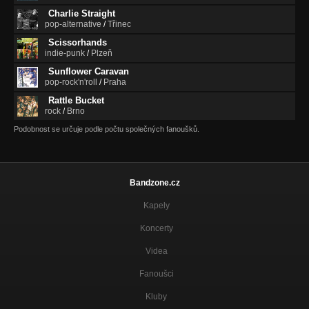
Charlie Straight
pop-alternative
/
Třinec
Scissorhands
indie-punk
/
Plzeň
Sunflower Caravan
pop-rock'n'roll
/
Praha
Rattle Bucket
rock
/
Brno
Podobnost se určuje podle počtu společných fanoušků.
Bandzone.cz
Kapely
Koncerty
Videa
Fanoušci
Kluby