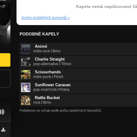
Kapela nemá naplánované žá
Archiv proběhlých koncertů
»
PODOBNÉ KAPELY
Animé
indie-rock
/
Brno
Charlie Straight
pop-alternative
/
Třinec
Scissorhands
indie-punk
/
Plzeň
Sunflower Caravan
pop-rock'n'roll
/
Praha
Rattle Bucket
rock
/
Brno
Podobnost se určuje podle počtu společných fanoušků.