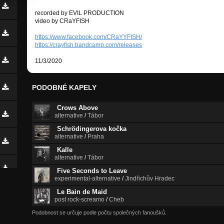
recorded by EVIL PRODUCTION
video by CRaYFISH
https://www.facebook.com/CRaYYFISH/
https://crayfish.bandcamp.com/releases
11/3/2020
PODOBNÉ KAPELY
Crows Above
alternative
/
Tábor
Schrödingerova kočka
alternative
/
Praha
Kalle
alternative
/
Tábor
Five Seconds to Leave
experimental-alternative
/
Jindřichův Hradec
Le Bain de Maid
post rock-screamo
/
Cheb
Podobnost se určuje podle počtu společných fanoušků.