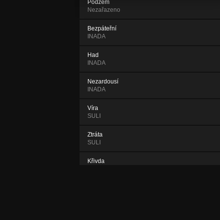
Podzem
Nezařazeno
Bezpáteřní
INADA
Had
INADA
Nezardousí
INADA
Víra
SULI
Ztráta
SULI
Křivda
SULI
Bezvládí - demo
Nezařazeno
CRaYFISH demo