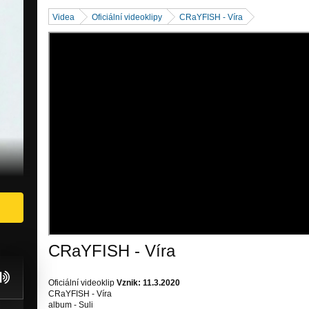
Videa
Oficiální videoklipy
CRaYFISH - Víra
CRaYFISH - Víra
Oficiální videoklip
Vznik: 11.3.2020
CRaYFISH - Víra
album - Suli