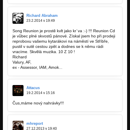
Nevadí
Nezařazeno
Richard Abraham
23.2.2014 v 19:49
Intro
Reunion
Song Reunion je prostě kvlt jako kr´va :-) !!! Reunion Cd
je vůbec plné skvostů pánové. Získal jsem ho při prodeji
reproboxu vašemu kytarákovi na náměstí ve Stříbře,
pustil v sutě cestou zpět a dodnes se k němu rádi
vracíme. Skvělá muzika. 10 Z 10 !
Richard
Valury, AF,
ex - Assessor, IAM, Amok...
Attacus
19.2.2014 v 15:16
Čus,máme nový nahrávky!!!
mhreport
27.12.2013 v 19:40