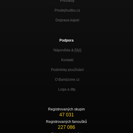
Presskity
Prodejhudbu.cz
Doprava kapel
Podpora
Nápověda &
FAQ
Kontakt
Podmínky používání
O Bandzone.cz
Loga a dtp.
Registrovaných skupin
47 031
Registrovaných fanoušků
227 086