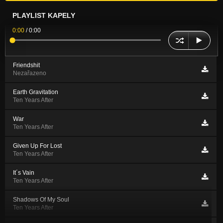
PLAYLIST KAPELY
0:00
/
0:00
Friendshit
Nezařazeno
Earth Gravitation
Ten Years After
War
Ten Years After
Given Up For Lost
Ten Years After
It´s Vain
Ten Years After
Shadows Of My Soul
Ten Years After