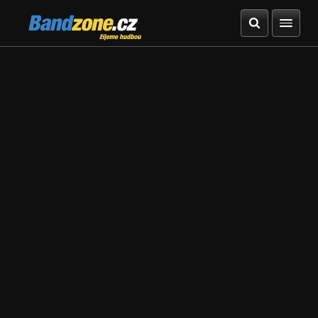
Bandzone.cz
žijeme hudbou