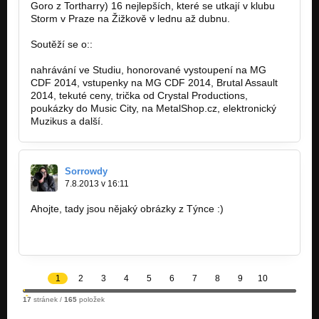
Goro z Tortharry) 16 nejlepších, které se utkají v klubu
Storm v Praze na Žižkově v lednu až dubnu.
Soutěží se o::
nahrávání ve Studiu, honorované vystoupení na MG
CDF 2014, vstupenky na MG CDF 2014, Brutal Assault
2014, tekuté ceny, trička od Crystal Productions,
poukázky do Music City, na MetalShop.cz, elektronický
Muzikus a další.
Sorrowdy
7.8.2013 v 16:11
Ahojte, tady jsou nějaký obrázky z Týnce :)
https://www.facebook.com/Sorrowdy/media…
1
2
3
4
5
6
7
8
9
10
17
stránek /
165
položek