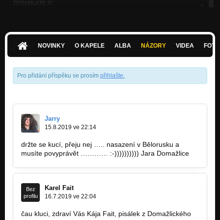
TERMINATE IT
Reunion
Reunion
Reunion
NOVINKY
O KAPELE
ALBA
NÁZORY
VIDEA
FOTK
Follower of the night
Reunion
Pro přidání příspěku se prosím
přihlašte
.
LAST THOUSAND MEN
Reunion
LIES
Reunion
Jarry
15.8.2019 ve 22:14
KINGDOM OF THE INNOCENTS
Reunion
držte se kucí, přeju nej ….. nasazení v Bělorusku a
musíte povyprávět ………… :-)))))))))) Jara Domažlice
EVIL BEAST
Reunion
Karel Fait
THE FLAG OF NATIONS
Bez
profilu
16.7.2019 ve 22:04
Reunion
čau kluci, zdraví Vás Kája Fait, pisálek z Domažlického
WORLDMASTER