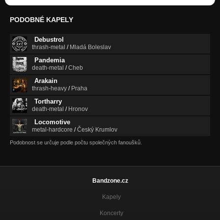
PODOBNÉ KAPELY
Debustrol
thrash-metal
/
Mladá Boleslav
Pandemia
death-metal
/
Cheb
Arakain
thrash-heavy
/
Praha
Tortharry
death-metal
/
Hronov
Locomotive
metal-hardcore
/
Český Krumlov
Podobnost se určuje podle počtu společných fanoušků.
Bandzone.cz
Kapely
Koncerty