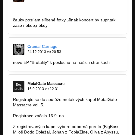
http://xichty.cz/report/metalova…
čauky posílam slíbené fotky .Jinak koncert by supr,tak
zase někde,někdy
Cranial Carnage
24.12.2013 ve 20:53
nové EP "Brutality" k poslechu na našich stránkách
MetalGate Massacre
Bez
profilu
16.9.2013 ve 12:31
Registrujte se do soutěže metalových kapel MetalGate
Massacre vol. 5.
Registrace začala 16.9. na
www.metalgate-massacre.cz.
Z registrovaných kapel vybere odborná porota (BigBoss,
Miloš Dodo Doležal, Johan z FobiaZine, Oliva z Abyssu,