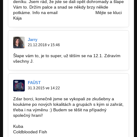
deníku. Jsem rád, že jste se dali opět dohromady a šlape
Reunion
Vám to. Držím palce a snad se někdy brzy někde
potkáme. Info na email
fait.k@seznam.cz.
Mějte se kluci
THE WAY OF LIFE
Kája
Reunion
PAIN CRESTED BIRD
Reunion
Jarry
21.12.2018 v 15:46
Tak mu nandej
Nezařazeno
Šlape vám to, je to super, už těším se na 12.1. Zdravím
všechny J.
Nepochopím
Nezařazeno
Milion
FAÜST
Nezařazeno
31.3.2015 ve 14:22
Hysterie
Zdar borci, konečně jsme se vykopali ze zkušebny a
Nezařazeno
koukáme po nových lokalitách a grupách s kým si zahrát,
třeba i na výměnu :) Budem se těšit na případný
Kouř
společný hraní!
Nezařazeno
Kuba
Divnej den
Coldblooded Fish
Nezařazeno