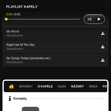
PLAYLIST KAPELY
0:00
/
0:00
My World
Nezařazeno
Right Out Of The Sky
Nezařazeno
No Songs Today (slovenska ver.)
Nezařazeno
NOVINKY
O KAPELE
ALBA
NÁZORY
VIDEA
FOTK
Kontakty