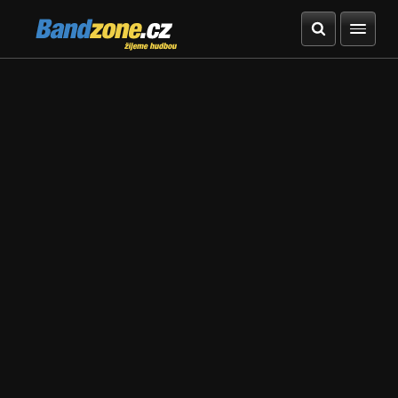
Bandzone.cz
žijeme hudbou