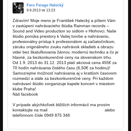
Fero Ferage Halecký
9.9.2013 ve 13:23
Zdravím! Moje meno je František Halecký a píšem Vám
v zastúpení nahrávacieho štúdia Rainman records –
Sound and Video production so sídlom v Hlohovci. Naše
štúdio ponúka priestory k Vašej tvorbe a nahrávaniu,
profesionálny prístup k profesionálom aj začiatočníkom,
záruku originálneho zvuku nahrávok skladieb a obrazu
videí bez škatuľkovania žánrov, modernú techniku a čo je
hlavné, za bezkonkurenčné ceny na slovenskom trhu.
Od 1.9. 2013 do 31.12. 2013 platí akciová cena 455€ za
70 hodín nahrávania čistého času (6,50€ za hodinu)!
Samozrejme možnosť nahrávania aj v kratšom časovom
rozmedzí a stále za bezkonkurenčné ceny. Pri každom
nahrávaní štúdio zorganizuje kapele koncert v miestom
klube Praha!
Náš facebook
https://www.facebook.com/pages/Rainman…
V prípade akýchkoľvek bližších informácií ma prosím
kontaktujte na mail
rainmanmanager@gmail.com
alebo
telefónnom čísle 0949 875 348