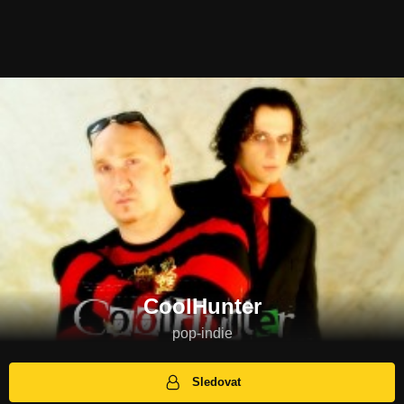
CoolHunter
pop-indie
Sledovat