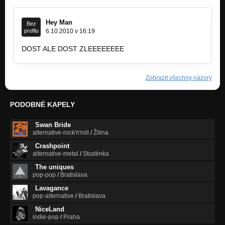
Hey Man
Bez
profilu
6.10.2010 v 16:19
DOST ALE DOST ZLEEEEEEEE
Zobrazit všechny názory
PODOBNÉ KAPELY
Swan Bride
alternative-rock'n'roll
/
Žilina
Crashpoint
alternative-metal
/
Studénka
The uniques
pop-pop
/
Bratislava
Lavagance
pop-alternative
/
Bratislava
NiceLand
indie-pop
/
Praha