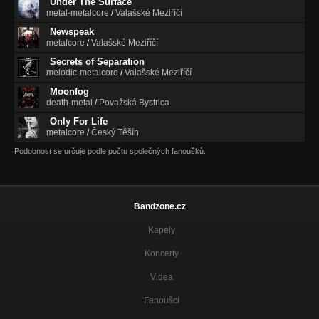
Under The Surface
metal-metalcore
/
Valašské Meziříčí
Newspeak
metalcore
/
Valašské Meziříčí
Secrets of Separation
melodic-metalcore
/
Valašské Meziříčí
Moonfog
death-metal
/
Považská Bystrica
Only For Life
metalcore
/
Český Těšín
Podobnost se určuje podle počtu společných fanoušků.
Bandzone.cz
Kapely
Koncerty
Videa
Fanoušci