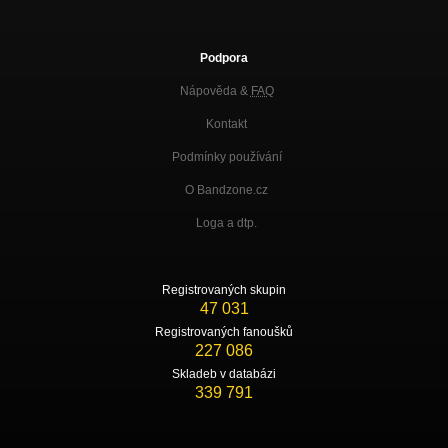
Podpora
Nápověda &
FAQ
Kontakt
Podmínky používání
O Bandzone.cz
Loga a dtp.
Registrovaných skupin
47 031
Registrovaných fanoušků
227 086
Skladeb v databázi
339 791