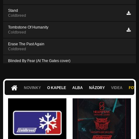
Stand
Coldbreed
Tombstone Of Humanity
Coldbreed
Erase The Past Again
Coldbreed
Blinded By Fear (At The Gates cover)
Coldbreed
This Was The (Cold) Future
Coldbreed
NOVINKY
O KAPELE
ALBA
NÁZORY
VIDEA
FOTK