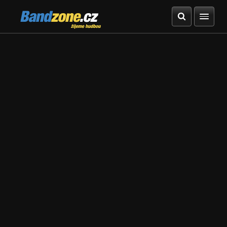
Bandzone.cz
žijeme hudbou