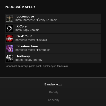
PODOBNÉ KAPELY
Locomotive
metal-hardcore
/
Český Krumlov
X-Core
metal-rap
/
Znojmo
Deaf1Cult0
hardcore-metal
/
Ostrava
Streetmachine
hardcore-metal
/
Pardubice
Tortharry
death-metal
/
Hronov
Podobnost se určuje podle počtu společných fanoušků.
Bandzone.cz
Kapely
Koncerty