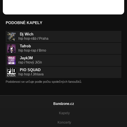
https://www.youtube.com/watch?v…
Osud
Nadoraz
Stále na cestách
PODOBNÉ KAPELY
Stále na cestách
Dj Wich
Práce
hip hop-r&b
/
Praha
Práce
Tafrob
hip hop-rap
/
Brno
Stopy feat Bozy B
Bozy B - Nameless
Jayk3M
rap
/
Nový Jičín
Hurikán
PIO SQUAD
Hurikán
hip hop
/
Jihlava
Podobnost se určuje podle počtu společných fanoušků.
Špinavá Města
YDNKNW.TV Vol.1
20 Let
20 Let
Bandzone.cz
Kapely
Ani nevíš jak ti rozumím
Street Fame
Koncerty