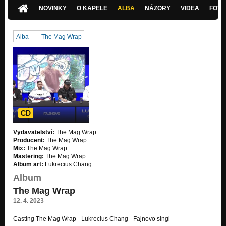
P.L.O.U.T.- Tempo
NOVINKY
O KAPELE
ALBA
NÁZORY
VIDEA
FOTK
Mě to nezajímá
Mě to nezajímá
Alba
The Mag Wrap
Cíl
Cíl
Nevadí mi to
Nevadí mi to
Pozitivní Energie
Pozitivní Energie
CD
Celý Blok
Vydavatelství:
The Mag Wrap
Celý Blok
Producent:
The Mag Wrap
Mix:
The Mag Wrap
Posedlý
Mastering:
The Mag Wrap
Posedlý
Album art:
Lukrecius Chang
Album
A.C.H.P
The Mag Wrap
A.C.H.P
12. 4. 2023
Tempo
Tempo
Casting The Mag Wrap - Lukrecius Chang - Fajnovo singl