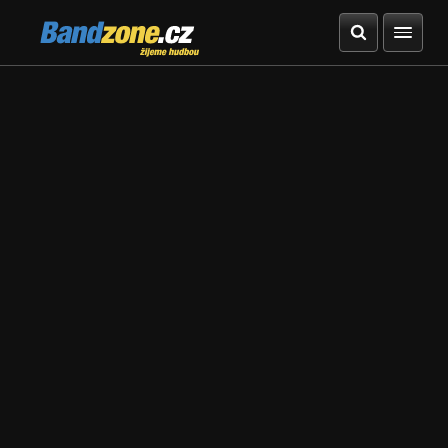
Bandzone.cz
žijeme hudbou