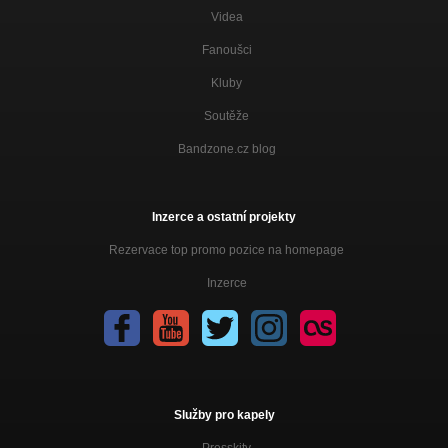
Syn
Videa
Povídka Syn
Fanoušci
Symbol
Bozy B Infinity EP
Kluby
Strach
Soutěže
Jedinečný vol.2
Bandzone.cz blog
Love
Jedinečný vol.2
Inzerce a ostatní projekty
Zní to drtivě
Jedinečný vol.2
Rezervace top promo pozice na homepage
Osud ve tvých rukou
Inzerce
Jedinečný vol.2
Hustler Remix (DJ Doemixxx a Rack Rokas)
DJ DOEMIXXX & RACK ROKAS
Plesová Sezona
Plesová sezóna
Služby pro kapely
Intro (z alba Jedinečný)