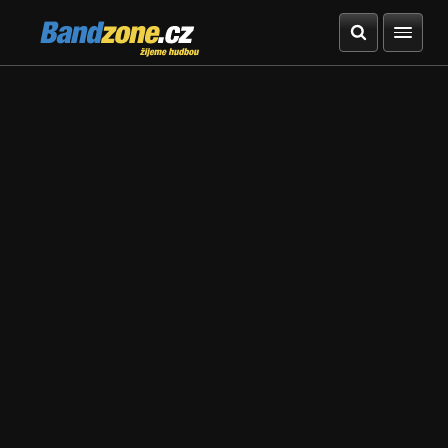
Bandzone.cz
žijeme hudbou