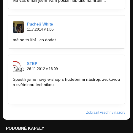
Na váš email jsem Vám poslal nabídku na hraní...
Puchejř White
11.7.2014 v 1:05
mě se to líbí...co dodat
STEP
26.11.2012 v 16:09
Spustili jsme nový e-shop s hudebními nástroji, zvukovou
a světelnou technikou....
www.zvuk-svetla.cz/shop
www.facebook.com/hudebninystep
Zobrazit všechny názory
PODOBNÉ KAPELY