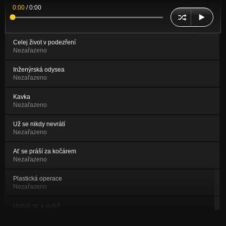
0:00
/
0:00
Celej život v podezření
Nezařazeno
Inženýrská odysea
Nezařazeno
Kavka
Nezařazeno
Už se nikdy nevrátí
Nezařazeno
Ať se práší za kočárem
Nezařazeno
Plastická operace
Nezařazeno
Usměj se a vydrž
Nezařazeno