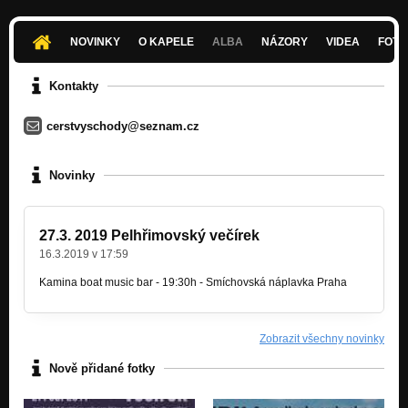
Poprvé a naposledy
Nezařazeno
NOVINKY
O KAPELE
ALBA
NÁZORY
VIDEA
FOTK
Vyskočil ze tmy
Nezařazeno
Kontakty
Pro peníze
cerstvyschody@seznam.cz
Nezařazeno
Les
Novinky
Nezařazeno
Není to tak jednoduchý
Nezařazeno
27.3. 2019 Pelhřimovský večírek
16.3.2019 v 17:59
Rocknroll
Nezařazeno
Kamina boat music bar - 19:30h - Smíchovská náplavka Praha
Dej si bacha
Nezařazeno
Zobrazit všechny novinky
Ploužák
Nově přidané fotky
Nezařazeno
Plastická operace