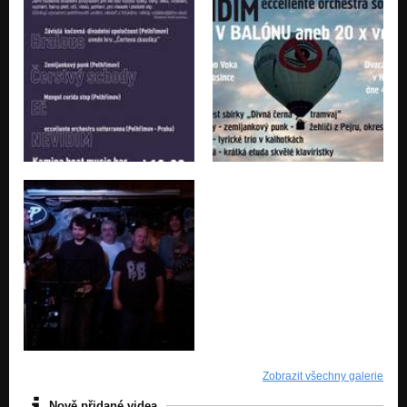
Nezařazeno
Stroje
Nezařazeno
Zabijačková
Nezařazeno
Bzučí a bzučí
Nezařazeno
Zobrazit všechny galerie
Nově přidané videa