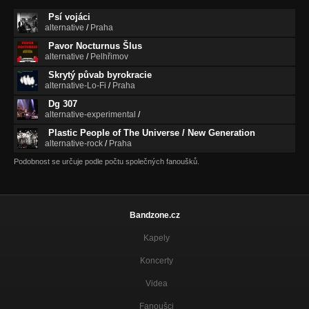
Psí vojáci
alternative
/
Praha
Pavor Nocturnus Šlus
alternative
/
Pelhřimov
Skrytý půvab byrokracie
alternative-Lo-Fi
/
Praha
Dg 307
alternative-experimental
/
Plastic People of The Universe / New Generation
alternative-rock
/
Praha
Podobnost se určuje podle počtu společných fanoušků.
Bandzone.cz
Kapely
Koncerty
Videa
Fanoušci