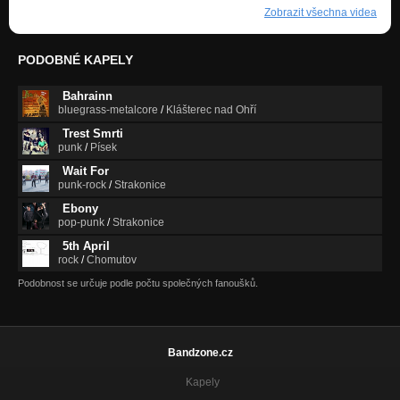
Zobrazit všechna videa
PODOBNÉ KAPELY
Bahrainn
bluegrass-metalcore
/
Klášterec nad Ohří
Trest Smrti
punk
/
Písek
Wait For
punk-rock
/
Strakonice
Ebony
pop-punk
/
Strakonice
5th April
rock
/
Chomutov
Podobnost se určuje podle počtu společných fanoušků.
Bandzone.cz
Kapely