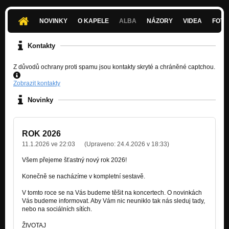
NOVINKY
O KAPELE
ALBA
NÁZORY
VIDEA
FOTK
Kontakty
Z důvodů ochrany proti spamu jsou kontakty skryté a chráněné captchou.
Zobrazit kontakty
Novinky
ROK 2026
11.1.2026 ve 22:03
(Upraveno:
24.4.2026 v 18:33
)
Všem přejeme šťastný nový rok 2026!
Konečně se nacházíme v kompletní sestavě.
V tomto roce se na Vás budeme těšit na koncertech. O novinkách
Vás budeme informovat. Aby Vám nic neuniklo tak nás sleduj tady,
nebo na sociálních sítích.
ŽIVOTAJ