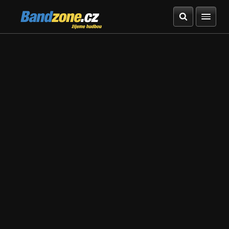
Bandzone.cz
žijeme hudbou