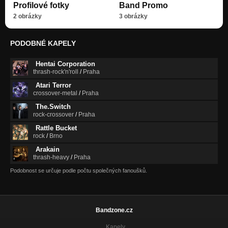
Profilové fotky
Band Promo
2 obrázky
3 obrázky
PODOBNÉ KAPELY
Hentai Corporation
thrash-rock'n'roll
/
Praha
Atari Terror
crossover-metal
/
Praha
The.Switch
rock-crossover
/
Praha
Rattle Bucket
rock
/
Brno
Arakain
thrash-heavy
/
Praha
Podobnost se určuje podle počtu společných fanoušků.
Bandzone.cz
Kapely