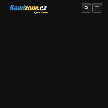
Bandzone.cz
žijeme hudbou