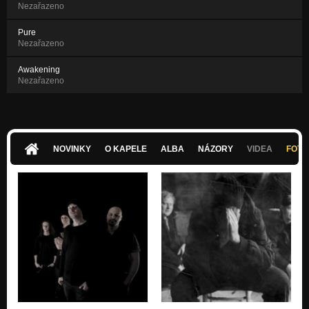
Nezařazeno
Pure
Nezařazeno
Awakening
Nezařazeno
NOVINKY
O KAPELE
ALBA
NÁZORY
VIDEA
FOTK