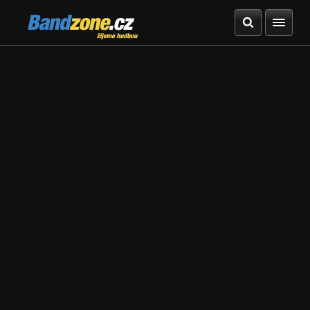
Bandzone.cz
žijeme hudbou