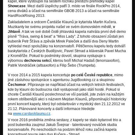
kapel, které vystoupili na šestém ročníku prestižní přehlídky kapel
Showcase
. Mezi další úspěchy patří 3. místo ve finále RockPro 2014,
cena diváků a účast na semifinále GBOB 2013 a účast na semifinále
HardRockRising 2013.
Zakladatelem a srdcem Čardáše Klaunů je kytarista Martin Kučera.
Muzikanty ke svému projektu našel ve svém domovském městě,
v
Jihlavě
. A tak ve své době čistě jihlavská kapela nahrála první dvě demo
písně “Tráva, swing & beat” a “Miss Lady”. Z tohoto obsazení zůstali jen
bubeník Petr Šťáva a zpěvák Mirek Paleček a další dva členy Martin
vyhledal mezi spolužáky na konzervatoři. Pětičlenou kapelu tedy dotváří
baskytarista z Českých Budějovic, Pavel Strnad a klávesák Pavel Mucha
z Kroměříže. Pokud to podmínky dovolí, skupina vystupuje s
výbornou
dechovou sekcí
, kterou tvoří Michal Hadaš (tenorsaxofon),
Patrik Vondráček (altsaxofon) a Filip Šebo (Trumpeta).
V roce 2014 a 2015 kapela koncertuje
po celé České republice
, mimo
jiné zásluhou spolupráce s agenturou JugiBooking.cz a skupinou
Čechomor
. Připravuje se například účast na velkých letních festivalech,
kde by klauni do budoucna rádi vystupovali jako stálí hosté. Pokud si
chcete Čardáš Klaunů poslechnout ve vší parádě, jste zváni na každým
rokem oblíbenější akci s názvem Mejdan Klaunů, připomínající historicky
první koncert kapely, který byl odstartován v mystický den 21.12.2012 ve
21:12. Plánované koncerty a další informace hledejte
na
www.cardasklaunu.cz
.
V roce 2016 proběhla změna sestavy, z kapely se stalo kytarové trio a
post bubeníka zaujmul Jakub Švejnar - talentovaný nováček studia
konzervatoře. Po neschodách na podzim téhož roku začíná kapela
koncertovat pouze jako duo Kučera - Strnad.