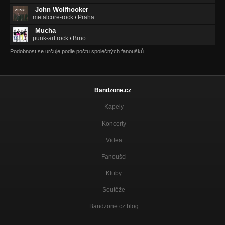
John Wolfhooker
metalcore-rock
/
Praha
Mucha
punk-art rock
/
Brno
Podobnost se určuje podle počtu společných fanoušků.
Bandzone.cz
Kapely
Koncerty
Videa
Fanoušci
Kluby
Soutěže
Bandzone.cz blog