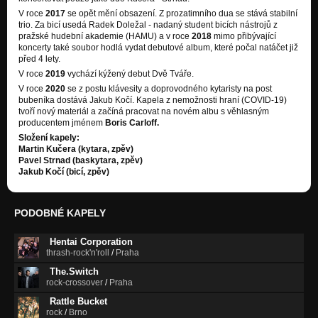
V roce
2017
se opět mění obsazení. Z prozatimního dua se stává stabilní
trio. Za bicí usedá Radek Doležal - nadaný student bicích nástrojů z
pražské hudební akademie (HAMU) a v roce
2018
mimo přibývající
koncerty také soubor hodlá vydat debutové album, které počal natáčet již
před 4 lety.
V roce
2019
vychází kýžený debut Dvě Tváře.
V roce
2020
se z postu klávesity a doprovodného kytaristy na post
bubeníka dostává Jakub Kočí. Kapela z nemožnosti hraní (COVID-19)
tvoří nový materiál a začíná pracovat na novém albu s věhlasným
producentem jménem
Boris Carloff.
Složení kapely:
Martin Kučera (kytara, zpěv)
Pavel Strnad (baskytara, zpěv)
Jakub Kočí (bicí, zpěv)
PODOBNÉ KAPELY
Hentai Corporation
thrash-rock'n'roll
/
Praha
The.Switch
rock-crossover
/
Praha
Rattle Bucket
rock
/
Brno