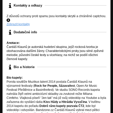
Dvě Tváře
Kontakty a odkazy
Kvízy
Z důvodů ochrany proti spamu jsou kontakty skryté a chráněné captchou.
Dvě Tváře
Zobrazit kontakty
Dodatečné info
Anotace:
Čardáš Klaunů je autorská hudební skupina, jejíž rocková tvorba je
obohacována dalšími žánry. Charakteristickými prvky jsou silné zpěvné
melodie, původní české texty a vícehlasy, na nichž se podílí všichni
členové kapely.
Bio a historie
Bio kapely:
Porota soutěže Muzikus talent 2014 poslala Čardáš Klaunů na
významné festivaly (
Rock for People, Sázavafest
, Open Air Music
Festival Přeštěnice a Basinfirefest). Ve studiu SONO Records kapela
nahrála čtyři velmi ambiciózní skladby za zvukové režie Milana
Cimfeho. Vlajková píseň “Jen tak” má již svůj videoklip na Youtube a byla
zařazena do vysílání rádia
Kiss Hády a Hitrádia Vysočina
. V květnu
2014 kapelu do pořadu
Dobré ráno kapely pozvala ČT2
, kde byl
videoklip i odvysílán. Bandzone.cz Čardáš Klaunů vybral mezi pětici