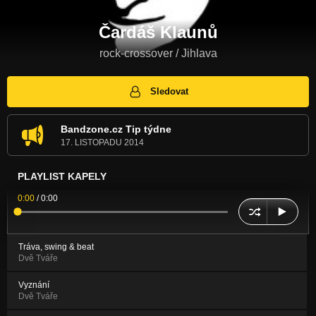
Čardáš Klaunů
rock-crossover / Jihlava
Sledovat
Bandzone.cz Tip týdne
17. LISTOPADU 2014
PLAYLIST KAPELY
0:00
/
0:00
Tráva, swing & beat
Dvě Tváře
Vyznání
Dvě Tváře