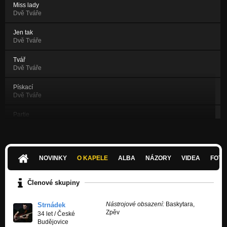
Miss lady
Dvě Tváře
Jen tak
Dvě Tváře
Tvář
Dvě Tváře
Pískací
Dvě Tváře
Partie
Dvě Tváře
Napsal jsem...
Dvě Tváře
NOVINKY
O KAPELE
ALBA
NÁZORY
VIDEA
FOTK
Pár slov
Dvě Tváře
Členové skupiny
Dobrej důvod
Nástrojové obsazení:
Baskytara,
Strnádek
Dvě Tváře
Zpěv
34 let
/
České
Budějovice
Šapito