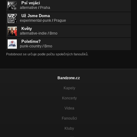
Psí vojáci
alternative
/
Praha
Už Jsme Doma
experimental-punk
/
Prague
Květy
alternative-indie
/
Brno
Poletíme?
punk-country
/
Brno
Podobnost se určuje podle počtu společných fanoušků.
Bandzone.cz
Kapely
Koncerty
Videa
Fanoušci
Kluby