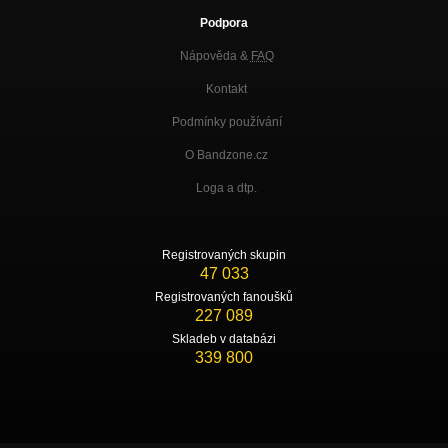
Podpora
Nápověda &
FAQ
Kontakt
Podmínky používání
O Bandzone.cz
Loga a dtp.
Registrovaných skupin
47 033
Registrovaných fanoušků
227 089
Skladeb v databázi
339 800