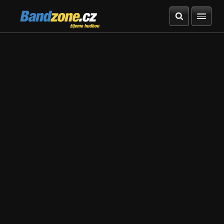
Bandzone.cz
žijeme hudbou