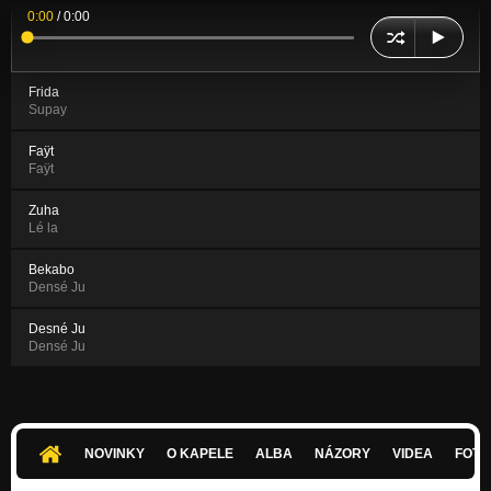
0:00
/
0:00
Frida
Supay
Faÿt
Faÿt
Zuha
Lé la
Bekabo
Densé Ju
Desné Ju
Densé Ju
NOVINKY
O KAPELE
ALBA
NÁZORY
VIDEA
FOTK