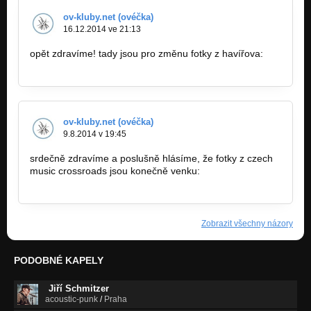
ov-kluby.net (ovéčka)
16.12.2014 ve 21:13
opět zdravíme! tady jsou pro změnu fotky z havířova:
http://ov-kluby.net/report.php?rid=3842
ov-kluby.net (ovéčka)
9.8.2014 v 19:45
srdečně zdravíme a poslušně hlásíme, že fotky z czech
music crossroads jsou konečně venku:
http://ov-
kluby.net/report.php?rid=3729
Zobrazit všechny názory
PODOBNÉ KAPELY
Jiří Schmitzer
acoustic-punk
/
Praha