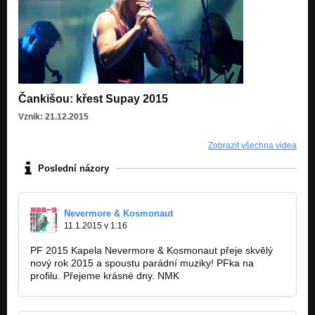
Čankišou: křest Supay 2015
Vznik: 21.12.2015
Zobrazit všechna videa
Poslední názory
Nevermore & Kosmonaut
11.1.2015 v 1:16
PF 2015 Kapela Nevermore & Kosmonaut přeje skvělý
nový rok 2015 a spoustu parádní muziky! PFka na
profilu. Přejeme krásné dny. NMK