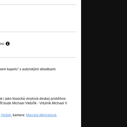
hou.
sem kapelu” s autorskými skladbami.
ak i jako klasická vinylová deska) proběhne
 bude Michael Viktořík - Vrtulník Michael V
j Hošek
, kamera:
Marcela Mencelová
.