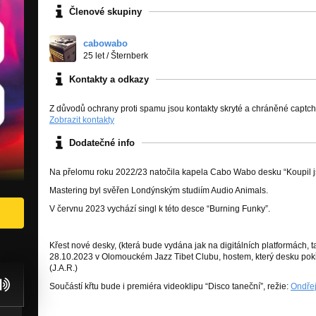
Členové skupiny
cabowabo
25 let
/
Šternberk
Kontakty a odkazy
Z důvodů ochrany proti spamu jsou kontakty skryté a chráněné captc
Zobrazit kontakty
Dodatečné info
Na přelomu roku 2022/23 natočila kapela Cabo Wabo desku “Koupil j
Mastering byl svěřen Londýnským studiím Audio Animals.
V červnu 2023 vychází singl k této desce “Burning Funky”.
Křest nové desky, (která bude vydána jak na digitálních platformách, t
28.10.2023 v Olomouckém Jazz Tibet Clubu, hostem, který desku pokřtí
(J.A.R.)
Součástí křtu bude i premiéra videoklipu “Disco taneční”, režie:
Ondře