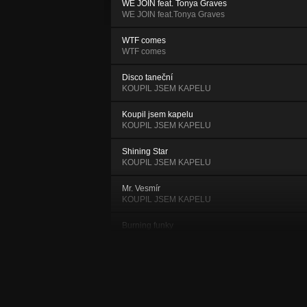
WE JOIN feat. Tonya Graves
WE JOIN feat.Tonya Graves
WTF comes
WTF comes
Disco taneční
KOUPIL JSEM KAPELU
Koupil jsem kapelu
KOUPIL JSEM KAPELU
Shining Star
KOUPIL JSEM KAPELU
Mr. Vesmír
KOUPIL JSEM KAPELU
Burning funky
KOUPIL JSEM KAPELU
Flow
KOUPIL JSEM KAPELU
Young Blonde Butter