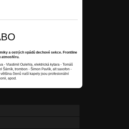
ABO
iky a ostrých vpádů dechové sekce. Frontline
u atmosféru.
a - Vlastimil Oulehla, elektrická kytara - Tomáš
 Šárník, trombon - Šimon Pavlík, alt saxofon -
ětšina členů naší kapely jsou profesionální
onii, apod.