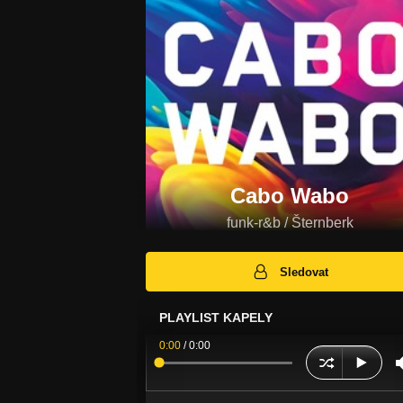
Cabo Wabo
funk-r&b / Šternberk
Sledovat
PLAYLIST KAPELY
0:00
/
0:00