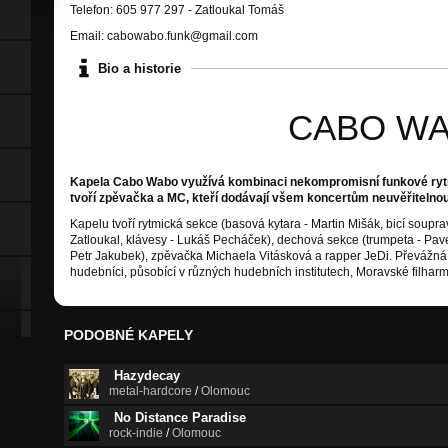
Telefon: 605 977 297 - Zatloukal Tomáš
Email: cabowabo.funk@gmail.com
Bio a historie
CABO W
Kapela Cabo Wabo využívá kombinaci nekompromisní funkové rytm
tvoří zpěvačka a MC, kteří dodávají všem koncertům neuvěřitelno
Kapelu tvoří rytmická sekce (basová kytara - Martin Mišák, bicí souprav
Zatloukal, klávesy - Lukáš Pecháček), dechová sekce (trumpeta - Pavel
Petr Jakubek), zpěvačka Michaela Vitásková a rapper JeDi. Převážná v
hudebníci, působící v různých hudebních institutech, Moravské filharm
PODOBNÉ KAPELY
Hazydecay
metal-hardcore
/
Olomouc
No Distance Paradise
rock-indie
/
Olomouc