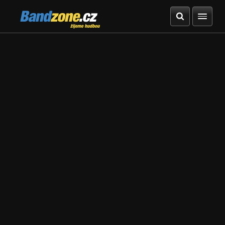
Bandzone.cz
žijeme hudbou