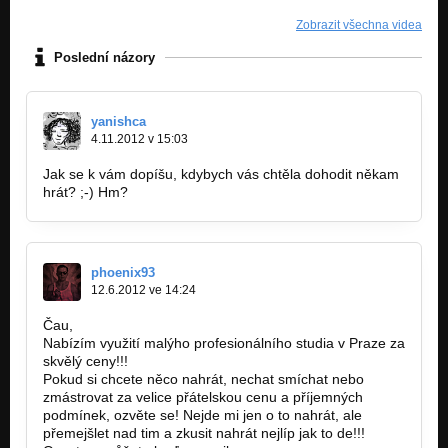
Zobrazit všechna videa
Poslední názory
yanishca
4.11.2012 v 15:03
Jak se k vám dopíšu, kdybych vás chtěla dohodit někam
hrát? ;-) Hm?
phoenix93
12.6.2012 ve 14:24
Čau,
Nabízím využití malýho profesionálního studia v Praze za
skvělý ceny!!!
Pokud si chcete něco nahrát, nechat smíchat nebo
zmástrovat za velice přátelskou cenu a příjemných
podmínek, ozvěte se! Nejde mi jen o to nahrát, ale
přemejšlet nad tim a zkusit nahrát nejlíp jak to de!!!