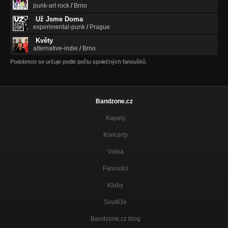
punk-art rock
/
Brno
Už Jsme Doma
experimental-punk
/
Prague
Květy
alternative-indie
/
Brno
Podobnost se určuje podle počtu společných fanoušků.
Bandzone.cz
Kapely
Koncerty
Videa
Fanoušci
Kluby
Soutěže
Bandzone.cz blog