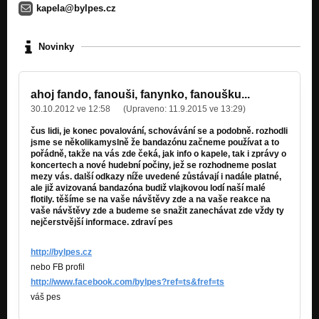
kapela@bylpes.cz
Novinky
ahoj fando, fanouši, fanynko, fanoušku...
30.10.2012 ve 12:58
(Upraveno:
11.9.2015 ve 13:29
)
čus lidi, je konec povalování, schovávání se a podobně. rozhodli
jsme se několikamyslně že bandazónu začneme používat a to
pořádně, takže na vás zde čeká, jak info o kapele, tak i zprávy o
koncertech a nové hudební počiny, jež se rozhodneme poslat
mezy vás. další odkazy níže uvedené zůstávají i nadále platné,
ale již avizovaná bandazóna budiž vlajkovou lodí naší malé
flotily. těšíme se na vaše návštěvy zde a na vaše reakce na
vaše návštěvy zde a budeme se snažit zanechávat zde vždy ty
nejčerstvější informace. zdraví pes
http://bylpes.cz
nebo FB profil
http://www.facebook.com/bylpes?ref=ts&fref=ts
váš pes