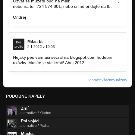
Ozvat se můžete buď na mail:
Swaczyna1@seznam.cz
,
nebo na tel. 724 574 801, nebo si mě přidejte na fb:
http://www.facebook.com/Firebird62
Ondřej
Milan B.
Bez
profilu
5.1.2012 v 10:03
Nějaký pes vám asi sežral na blogspot.com hudební
ukázky. Musíte je víc krmit! Ahoj 2012!
Zobrazit všechny názory
PODOBNÉ KAPELY
Zrní
alternative
/
Kladno
Psí vojáci
alternative
/
Praha
Mucha