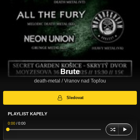
Brute
death-metal / Vranov nad Topľou
Sledovat
PLAYLIST KAPELY
0:00
/
0:00