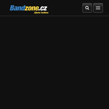
Bandzone.cz
žijeme hudbou