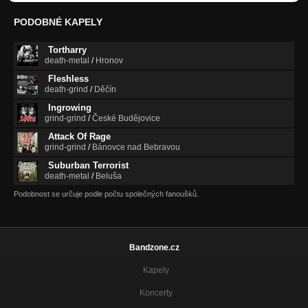
PODOBNÉ KAPELY
Tortharry
death-metal
/
Hronov
Fleshless
death-grind
/
Děčín
Ingrowing
grind-grind
/
České Budějovice
Attack Of Rage
grind-grind
/
Bánovce nad Bebravou
Suburban Terrorist
death-metal
/
Beluša
Podobnost se určuje podle počtu společných fanoušků.
Bandzone.cz
Kapely
Koncerty