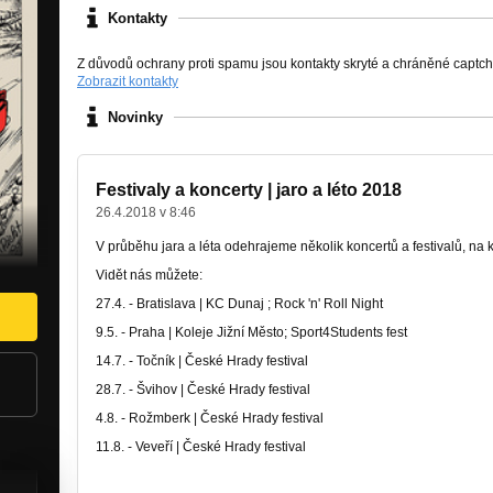
Kontakty
Z důvodů ochrany proti spamu jsou kontakty skryté a chráněné captc
Zobrazit kontakty
Novinky
Festivaly a koncerty | jaro a léto 2018
26.4.2018 v 8:46
V průběhu jara a léta odehrajeme několik koncertů a festivalů, na 
Vidět nás můžete:
27.4. - Bratislava | KC Dunaj ; Rock 'n' Roll Night
9.5. - Praha | Koleje Jižní Město; Sport4Students fest
14.7. - Točník | České Hrady festival
28.7. - Švihov | České Hrady festival
4.8. - Rožmberk | České Hrady festival
11.8. - Veveří | České Hrady festival