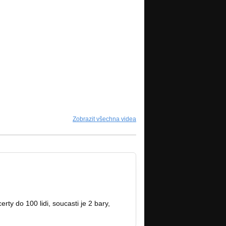
Zobrazit všechna videa
ty do 100 lidi, soucasti je 2 bary,
cci-sound.com