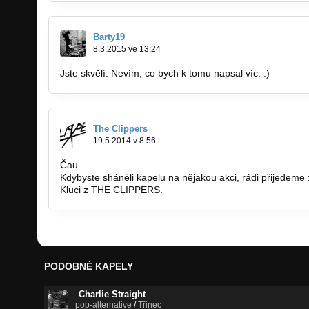
Barty19
8.3.2015 ve 13:24
Jste skvělí. Nevím, co bych k tomu napsal víc. :)
The Clippers
19.5.2014 v 8:56
Čau .
Kdybyste sháněli kapelu na nějakou akci, rádi přijedeme 
Kluci z THE CLIPPERS.
PODOBNÉ KAPELY
Charlie Straight
pop-alternative
/
Třinec