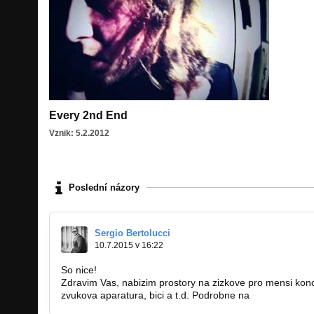
Every 2nd End
Vznik: 5.2.2012
Poslední názory
Sergio Bertolucci
10.7.2015 v 16:22
So nice!
Zdravim Vas, nabizim prostory na zizkove pro mensi koncer
zvukova aparatura, bici a t.d. Podrobne na
info@bertolu