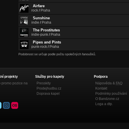
Airfare
rock
/
Praha
Sunshine
indie
/
Praha
The Prostitutes
indie-punk
/
Praha
Pipes and Pints
punk-rock
/
Praha
Podobnost se určuje podle počtu společných fanoušků.
tní projekty
Služby pro kapely
Podpora
p promo pozice na
Presskity
Nápověda &
FAQ
Prodejhudbu.cz
Kontakt
Doprava kapel
Podmínky používání
O Bandzone.cz
Loga a dtp.