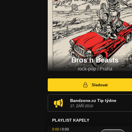
Bros n Beasts
rock-pop / Praha
Sledovat
Bandzone.cz Tip týdne
27. ZÁŘÍ 2010
PLAYLIST KAPELY
0:00
/
0:00