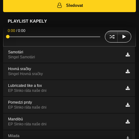
Sledovat
PLAYLIST KAPELY
0:00
/
0:00
Samotári
Singel Samotári
Hovná sračky
Singel Hovná sračky
Lubricated like a fox
EP Slnko ráta naše dni
Pomedzi prsty
EP Slnko ráta naše dni
Mandibú
EP Slnko ráta naše dni
Milada