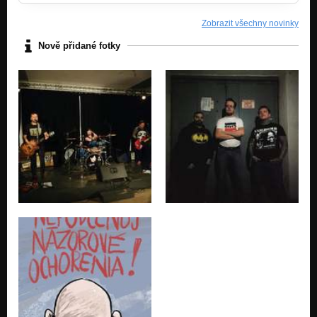
7. K sebe
Zobrazit všechny novinky
JA
Nově přidané fotky
8. Nomád
JA
9. Klaun
JA
10. Križovatka
JA
11. Slnečnica
JA