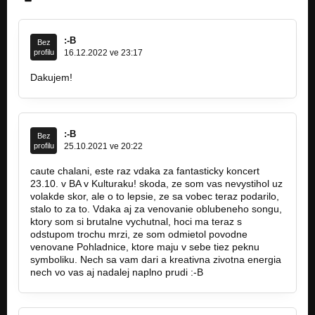
:-B
Bez
profilu
16.12.2022 ve 23:17
Dakujem!
:-B
Bez
profilu
25.10.2021 ve 20:22
caute chalani, este raz vdaka za fantasticky koncert
23.10. v BA v Kulturaku! skoda, ze som vas nevystihol uz
volakde skor, ale o to lepsie, ze sa vobec teraz podarilo,
stalo to za to. Vdaka aj za venovanie oblubeneho songu,
ktory som si brutalne vychutnal, hoci ma teraz s
odstupom trochu mrzi, ze som odmietol povodne
venovane Pohladnice, ktore maju v sebe tiez peknu
symboliku. Nech sa vam dari a kreativna zivotna energia
nech vo vas aj nadalej naplno prudi :-B