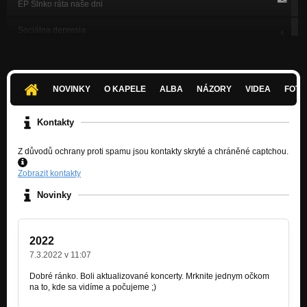
EP Slnko ráta naše dni
Sociálna depresia
Singel Sociálna depresia
Diktátor
Singel Sociálna depresia
NOVINKY
O KAPELE
ALBA
NÁZORY
VIDEA
FOTK
1. Vo Veži
JA
Kontakty
2. Duševný suterén
Z důvodů ochrany proti spamu jsou kontakty skryté a chráněné captchou.
JA
Zobrazit kontakty
3. Padlým hrdinom
JA
Novinky
4. Štetka
JA
2022
5. Vlk
7.3.2022 v 11:07
JA
Dobré ránko. Boli aktualizované koncerty. Mrknite jednym očkom
na to, kde sa vidíme a počujeme ;)
6. Pohľadnice
JA