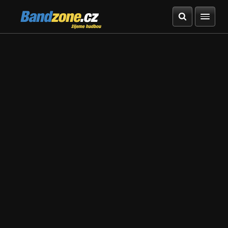
Bandzone.cz
žijeme hudbou