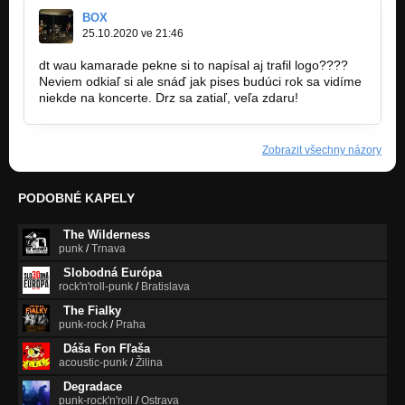
BOX
25.10.2020 ve 21:46
dt wau kamarade pekne si to napísal aj trafil logo????
Neviem odkiaľ si ale snáď jak pises budúci rok sa vidíme
niekde na koncerte. Drz sa zatiaľ, veľa zdaru!
Zobrazit všechny názory
PODOBNÉ KAPELY
The Wilderness
punk
/
Trnava
Slobodná Európa
rock'n'roll-punk
/
Bratislava
The Fialky
punk-rock
/
Praha
Dáša Fon Fľaša
acoustic-punk
/
Žilina
Degradace
punk-rock'n'roll
/
Ostrava