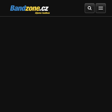
Bandzone.cz
žijeme hudbou