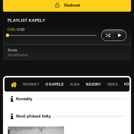
Sledovat
PLAYLIST KAPELY
0:00
/
0:00
Roots
Nezařazeno
NOVINKY
O KAPELE
ALBA
NÁZORY
VIDEA
FOTK
Kontakty
Nově přidané fotky