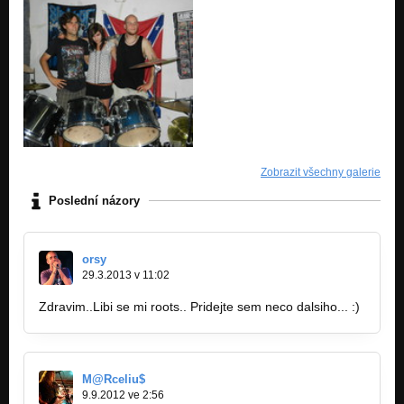
Zobrazit všechny galerie
Poslední názory
orsy
29.3.2013 v 11:02
Zdravim..Libi se mi roots.. Pridejte sem neco dalsiho... :)
M@Rceliu$
9.9.2012 ve 2:56