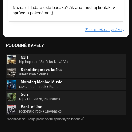
Nazdar, hladáte ešte basáka? Ak ano, nechaj kontakt v
správe a pokecáme ;)
Zobrazit všechny názory
PODOBNÉ KAPELY
N2H
hip hop-rap
/
Spišská Nová Ves
Schrödingerova kočka
alternative
/
Praha
Morning Maniac Music
psychedelic-rock
/
Praha
Seiz
rap
/
Prievidza, Bratislava
Bank of Joe
rock-hard rock
/
Slovensko
Podobnost se určuje podle počtu společných fanoušků.