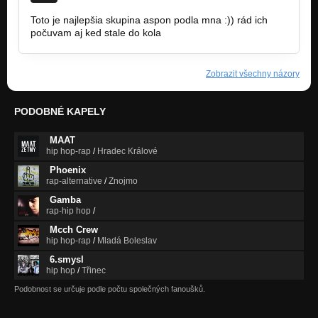
Toto je najlepšia skupina aspon podla mna :)) rád ich
počuvam aj ked stale do kola
Zobrazit všechny názory
PODOBNÉ KAPELY
MAAT
hip hop-rap
/
Hradec Králové
Phoenix
rap-alternative
/
Znojmo
Gamba
rap-hip hop
/
Mcch Crew
hip hop-rap
/
Mladá Boleslav
6.smysl
hip hop
/
Třinec
Podobnost se určuje podle počtu společných fanoušků.