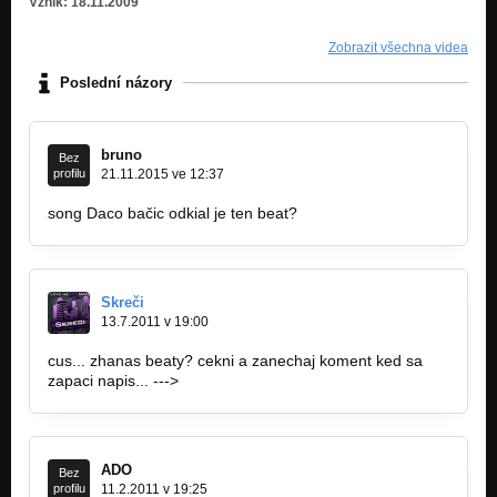
Vznik: 18.11.2009
Zobrazit všechna videa
Poslední názory
bruno
Bez
profilu
21.11.2015 ve 12:37
song Daco bačic odkial je ten beat?
Skreči
13.7.2011 v 19:00
cus... zhanas beaty? cekni a zanechaj koment ked sa
zapaci napis... --->
http://bandzone.cz/skreci
ADO
Bez
profilu
11.2.2011 v 19:25