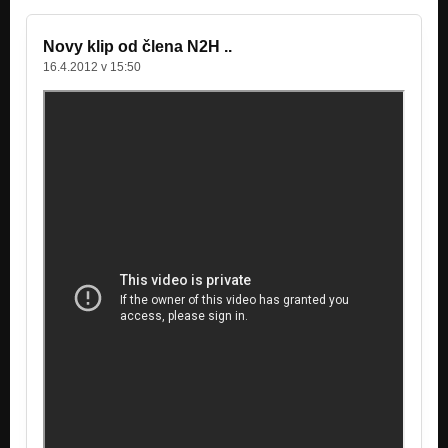
Daco bačic
Novy klip od člena N2H ..
Nezařazeno
16.4.2012 v 15:50
Slovo sa stalo mečom
Nezařazeno
Všetko sa blizi
Nezařazeno