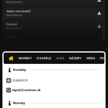
Nezařazeno
Jeden svet nestačí
Nezařazeno
Dekapol
Nezařazeno
Nema nič
Nezařazeno
Vychod neni zachod
Nezařazeno
NOVINKY
O KAPELE
ALBA
NÁZORY
VIDEA
FOTK
Zivot je mi dlzny
Nezařazeno
Kontakty
Ide o to plus Slavoj
Nezařazeno
314892479
Drz ma pevne
tapoti@centrum.sk
Nezařazeno
DissKOteka
Novinky
Nezařazeno