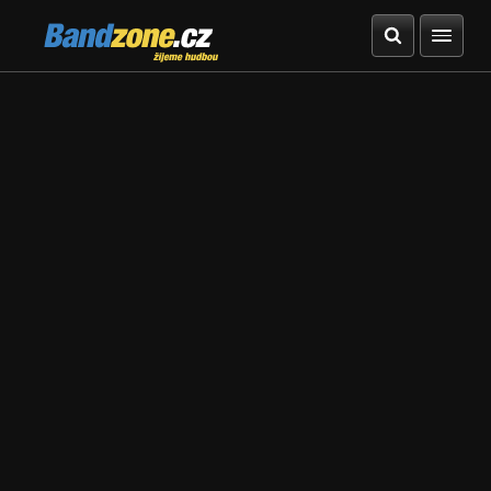
Bandzone.cz
žijeme hudbou