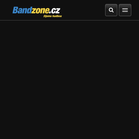
Bandzone.cz
žijeme hudbou