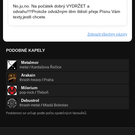
No,ju,no. Na počátek dobrý.VYDRŽET a
odvahu!!!!Protože odvážným těm štěstí přeje.Písnu Vám
texty,jestli chcete.
Zobrazit všechny názory
PODOBNÉ KAPELY
Metalmor
metal
/
Kardašova Řečice
Arakain
thrash-heavy
/
Praha
Milerium
pop-rock
/
Třeboň
Debustrol
thrash-metal
/
Mladá Boleslav
Podobnost se určuje podle počtu společných fanoušků.