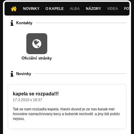
NOVINKY
O KAPELE
ALBA
NÁZORY
VIDEA
FOTK
Kontakty
Oficiální stránky
Novinky
kapela se rozpada!!!
17.3.2010 v 18:37
Tak se nam rozúadla kapela. hlavni duvod je ze nas basak mel
hooodne namachrovany kecy a bubenik nechodil. a jiny lidi pobliz
nejsou.