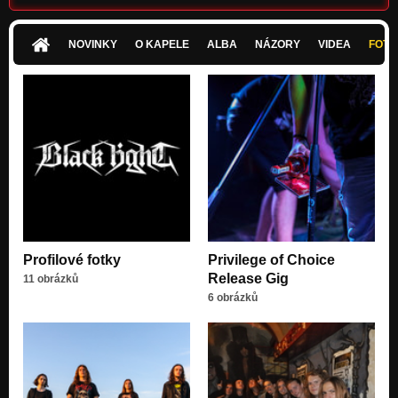
When ?
Name Of The One
NOVINKY
O KAPELE
ALBA
NÁZORY
VIDEA
FOTK
Apple
Black Light (EP)
Black Light
Black Light (EP)
Demons Will Be Fed
Black Light (EP)
Biatch! (Locked demo)
Black Light (EP)
Profilové fotky
Privilege of Choice
Release Gig
11 obrázků
6 obrázků