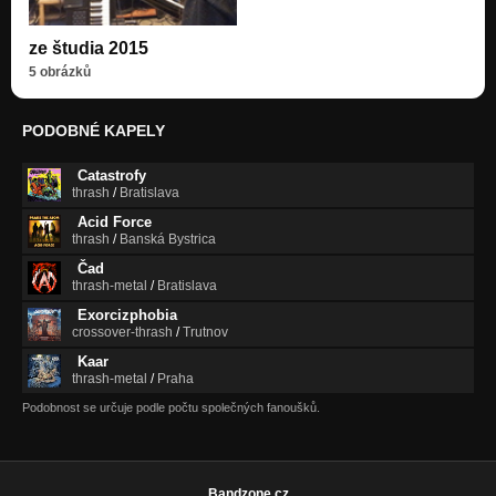
ze študia 2015
5 obrázků
PODOBNÉ KAPELY
Catastrofy
thrash
/
Bratislava
Acid Force
thrash
/
Banská Bystrica
Čad
thrash-metal
/
Bratislava
Exorcizphobia
crossover-thrash
/
Trutnov
Kaar
thrash-metal
/
Praha
Podobnost se určuje podle počtu společných fanoušků.
Bandzone.cz