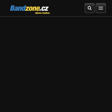
Bandzone.cz
žijeme hudbou