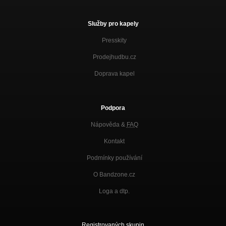
Služby pro kapely
Presskity
Prodejhudbu.cz
Doprava kapel
Podpora
Nápověda &
FAQ
Kontakt
Podmínky používání
O Bandzone.cz
Loga a dtp.
Registrovaných skupin