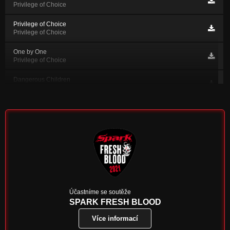
Privilege of Choice
Privilege of Choice
Privilege of Choice
One by One
Privilege of Choice
Dangerous Children
Privilege of Choice
Virus (Humanisease)
Privilege of Choice
Name Of The One
Name Of The One
Under Cage
Name Of The One
Locked
Účastníme se soutěže
Name Of The One
SPARK FRESH BLOOD
Více informací
Breeze (18:49)
Name Of The One