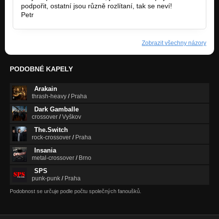
podpořit, ostatní jsou různě rozlítaní, tak se neví!
Petr
Zobrazit všechny názory
PODOBNÉ KAPELY
Arakain
thrash-heavy
/
Praha
Dark Gamballe
crossover
/
Vyškov
The.Switch
rock-crossover
/
Praha
Insania
metal-crossover
/
Brno
SPS
punk-punk
/
Praha
Podobnost se určuje podle počtu společných fanoušků.