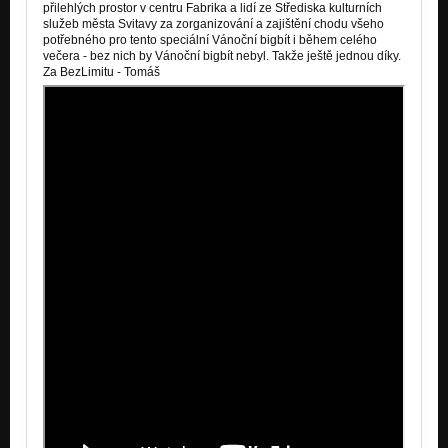
přilehlých prostor v centru Fabrika a lidí ze Střediska kulturních
služeb města Svitavy za zorganizování a zajištění chodu všeho
potřebného pro tento speciální Vánoční bigbít i během celého
večera - bez nich by Vánoční bigbít nebyl. Takže ještě jednou díky.
Za BezLimitu - Tomáš