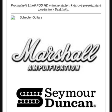
Pro majitelé Line6 POD HD mám ke stažení kytarové presety, které
používám v BezLimitu.