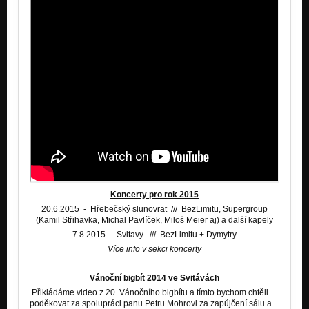
Koncerty pro rok 2015
20.6.2015 - Hřebečský slunovrat /// BezLimitu, Supergroup
(Kamil Střihavka, Michal Pavlíček, Miloš Meier aj) a další kapely
7.8.2015 - Svitavy /// BezLimitu + Dymytry
Více info v sekci koncerty
Vánoční bigbít 2014 ve Svitávách
Přikládáme video z 20. Vánočního bigbítu a tímto bychom chtěli
poděkovat za spolupráci panu Petru Mohrovi za zapůjčení sálu a