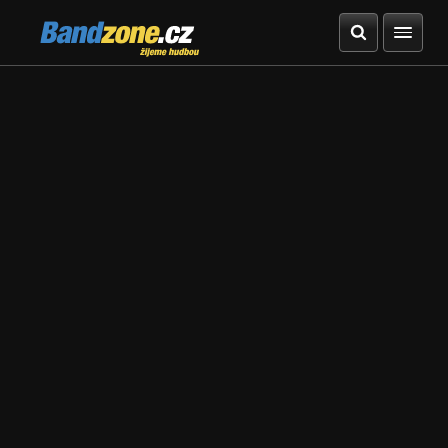
Bandzone.cz
žijeme hudbou