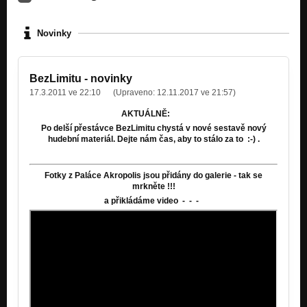
Novinky
BezLimitu - novinky
17.3.2011 ve 22:10
(Upraveno:
12.11.2017 ve 21:57
)
AKTUÁLNĚ:
Po delší přestávce BezLimitu chystá v nové sestavě nový
hudební materiál. Dejte nám čas, aby to stálo za to :-) .
Fotky z Paláce Akropolis jsou přidány do galerie - tak se
mrkněte !!!
a přikládáme video - - -