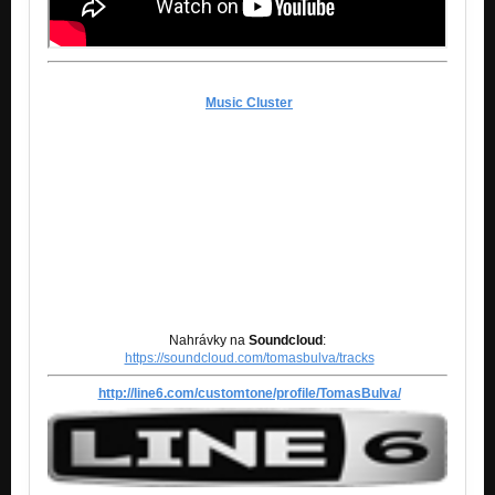
Music Cluster
BezLimitu se nyní chce zapojit do projektu Music
Cluster. Proto jsme se sešli 29.7.2014 v Praze s
patrony projektu, bratry Škochovými z Chinaski.
Tam jsme společně prodiskutovali, co udělat pro to,
aby se kapela BL dále rozvinula. Po stránce
hudební a propagace kapely. Budou se tedy dít
velké věci? Uvidíte sami......
Nahrávky na
Soundcloud
:
https://soundcloud.com/tomasbulva/tracks
http://line6.com/customtone/profile/TomasBulva/