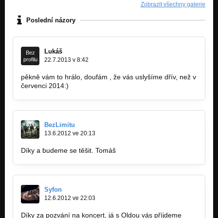
Zobrazit všechny galerie
Poslední názory
Lukáš
Bez
profilu
22.7.2013 v 8:42
pěkně vám to hrálo, doufám , že vás uslyšíme dřív, než v
červenci 2014:)
BezLimitu
13.6.2012 ve 20:13
Díky a budeme se těšit. Tomáš
Syfon
12.6.2012 ve 22:03
Díky za pozvání na koncert, já s Oldou vás příjdeme