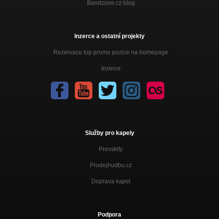
Bandzone.cz blog
Contra et pro (Contra et pro)
Nezařazeno
Já a moje holka (Contra et pro)
Inzerce a ostatní projekty
Nezařazeno
Rezervace top promo pozice na homepage
Fet is DEAD (Contra et pro)
Nezařazeno
Inzerce
Ustup nebo podrž (Contra et pro)
Nezařazeno
Vepřový držky (Contra et pro)
DvojDemo - Už si to nemusíme říkat/Contra Et Pro
Služby pro kapely
Kurz společenských tanců (Už si to nemusíme říkat)
Nezařazeno
Presskity
Masový vrah (Už si to nemusíme říkat)
Prodejhudbu.cz
Nezařazeno
Doprava kapel
PogoPes (Už si to nemusíme říkat)
Nezařazeno
Podpora
Punková víra (Už si to nemusíme říkat)