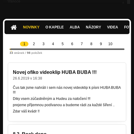
Vánoce
Ruku v ruce
Jeanska plná cvoků
Jedna možnost
NOVINKY
O KAPELE
ALBA
NÁZORY
VIDEA
FOTK
Kajča věří v UFO
Jedna možnost
1
2
3
4
5
6
7
8
9
10
Studánka
33
stránek /
98
položek
Jedna možnost
Proč řveš
Jedna možnost
Novej ofiko videoklip HUBA BUBA !!!
26.6.2019 v 16:38
Za mými zády
Jedna možnost
Čus tak jsme nahráli i sem nás novej videoklip k písni HUBA BUBA
!!!
Lenost
Diky vsem zúčastněným a Hudeu za natočení !!!
Jedna možnost
prejeme příjemnou podívanou a budeme rádi za každé šíření ..
Zdar váš kvádr !!
Světlo ve tmě
Jedna možnost
Den za dnem