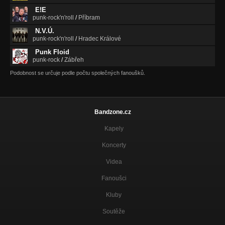
E!E
Pochcával jsem se
punk-rock'n'roll
/
Příbram
Našim dětem
N.V.Ú.
punk-rock'n'roll
/
Hradec Králové
Emo
Nezařazeno
Punk Floid
punk-rock
/
Zábřeh
Zmatku plná hlava
Podobnost se určuje podle počtu společných fanoušků.
Nezařazeno
Pedofil
Nezařazeno
Bandzone.cz
Igelit
Kapely
Nezařazeno
Koncerty
Za mými zády
Nezařazeno
Videa
Na úřadě
Fanoušci
Nezařazeno
Kluby
Bezdomovci (Contra et pro)
Nezařazeno
Soutěže