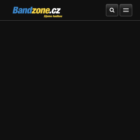
Bandzone.cz
žijeme hudbou