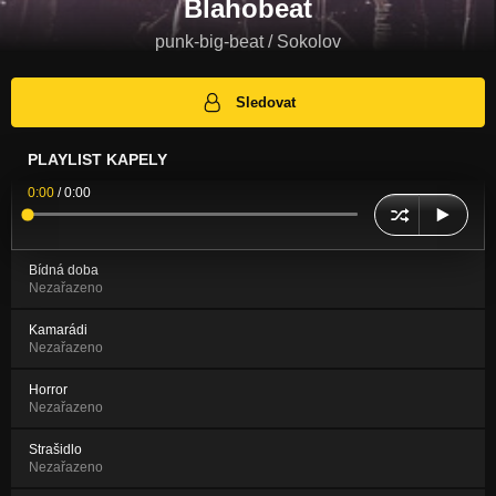
Blahobeat
punk-big-beat / Sokolov
Sledovat
PLAYLIST KAPELY
0:00
/
0:00
Bídná doba
Nezařazeno
Kamarádi
Nezařazeno
Horror
Nezařazeno
Strašidlo
Nezařazeno