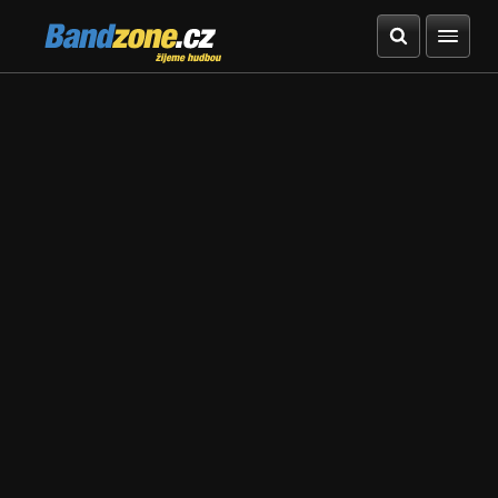
Bandzone.cz
žijeme hudbou