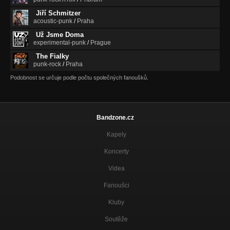
Jiří Schmitzer
acoustic-punk
/
Praha
Už Jsme Doma
experimental-punk
/
Prague
The Fialky
punk-rock
/
Praha
Podobnost se určuje podle počtu společných fanoušků.
Bandzone.cz
Kapely
Koncerty
Videa
Fanoušci
Kluby
Soutěže