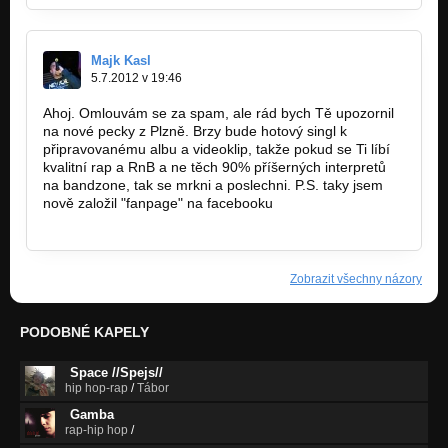
Majk Kasl
5.7.2012 v 19:46
Ahoj. Omlouvám se za spam, ale rád bych Tě upozornil
na nové pecky z Plzně. Brzy bude hotový singl k
připravovanému albu a videoklip, takže pokud se Ti líbí
kvalitní rap a RnB a ne těch 90% příšerných interpretů
na bandzone, tak se mrkni a poslechni. P.S. taky jsem
nově založil "fanpage" na facebooku
https://www.facebook.com/pages/Majk…
Zobrazit všechny názory
PODOBNÉ KAPELY
Space //Spejs//
hip hop-rap
/
Tábor
Gamba
rap-hip hop
/