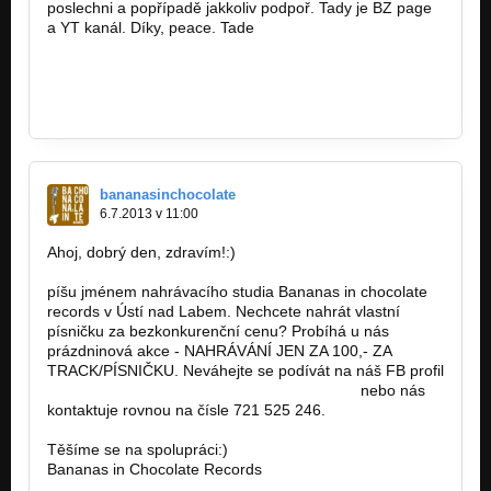
poslechni a popřípadě jakkoliv podpoř. Tady je BZ page
a YT kanál. Díky, peace. Tade
http://www.youtube.com/tadespeaker
http://bandzone.cz/tade
bananasinchocolate
6.7.2013 v 11:00
Ahoj, dobrý den, zdravím!:)
píšu jménem nahrávacího studia Bananas in chocolate
records v Ústí nad Labem. Nechcete nahrát vlastní
písničku za bezkonkurenční cenu? Probíhá u nás
prázdninová akce - NAHRÁVÁNÍ JEN ZA 100,- ZA
TRACK/PÍSNIČKU. Neváhejte se podívát na náš FB profil
https://www.facebook.com/pages/Bananas…
nebo nás
kontaktuje rovnou na čísle 721 525 246.
Těšíme se na spolupráci:)
Bananas in Chocolate Records