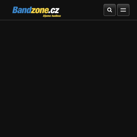
Bandzone.cz
žijeme hudbou