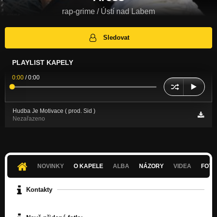
rap-grime / Ústí nad Labem
Sledovat
PLAYLIST KAPELY
0:00
/
0:00
Hudba Je Motivace ( prod. Sid )
Nezařazeno
NOVINKY
O KAPELE
ALBA
NÁZORY
VIDEA
FOTK
Kontakty