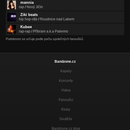
mannia
rap
/
Nový Jičín
Ziki beats
hip hop-r&b
/
Roudnice nad Labem
Kubeя
rap-rap
/
Příbram a.k.a Palermo
Podobnost se určuje podle počtu společných fanoušků.
Bandzone.cz
Kapely
Koncerty
Videa
Fanoušci
Kluby
Soutěže
Bandzone.cz blog