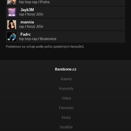
hip hop-rap
/
Praha
Jayk3M
rap
/
Nový Jičín
mannia
rap
/
Nový Jičín
Fadrc
hip hop-rap
/
Boskovice
Podobnost se určuje podle počtu společných fanoušků.
Bandzone.cz
Kapely
Koncerty
Videa
Fanoušci
Kluby
Soutěže