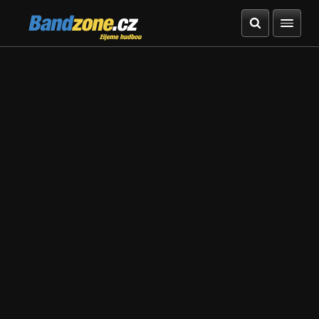
Bandzone.cz
žijeme hudbou