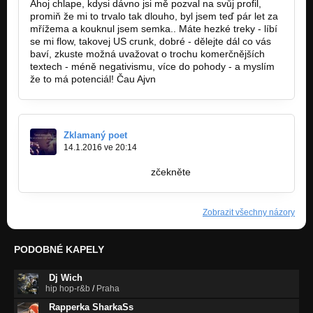
Ahoj chlape, kdysi dávno jsi mě pozval na svůj profil,
promiň že mi to trvalo tak dlouho, byl jsem teď pár let za
mřížema a kouknul jsem semka.. Máte hezké treky - líbí
se mi flow, takovej US crunk, dobré - dělejte dál co vás
baví, zkuste možná uvažovat o trochu komerčnějších
textech - méně negativismu, více do pohody - a myslím
že to má potenciál! Čau Ajvn
Zklamaný poet
14.1.2016 ve 20:14
http://bandzone.cz/_90158
zčekněte
Zobrazit všechny názory
PODOBNÉ KAPELY
Dj Wich
hip hop-r&b
/
Praha
Rapperka SharkaSs