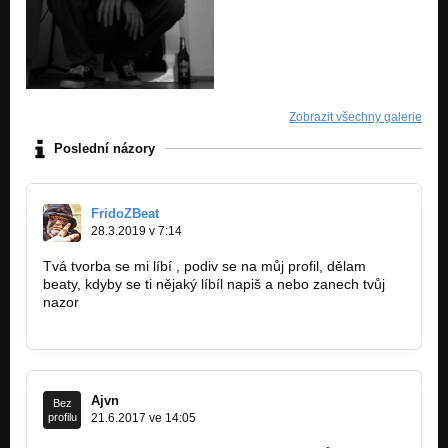
Zobrazit všechny galerie
Poslední názory
FridoZBeat
28.3.2019 v 7:14
Tvá tvorba se mi líbí , podiv se na můj profil, dělam
beaty, kdyby se ti nějaký líbíl napiš a nebo zanech tvůj
nazor
www.bandzone.cz/fridozbeat
Ajvn
Bez
profilu
21.6.2017 ve 14:05