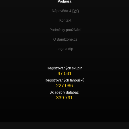
Podpora
Nápověda &
FAQ
Kontakt
Podmínky používání
O Bandzone.cz
Loga a dtp.
Registrovaných skupin
47 031
Registrovaných fanoušků
227 086
Skladeb v databázi
339 791