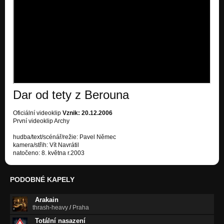
Dar od tety z Berouna
Oficiální videoklip
Vznik: 20.12.2006
První videoklip Archy
hudba/text/scénář/režie: Pavel Němec
kamera/střih: Vít Navrátil
natočeno: 8. května r.2003
PODOBNÉ KAPELY
Arakain
thrash-heavy
/
Praha
Totální nasazení