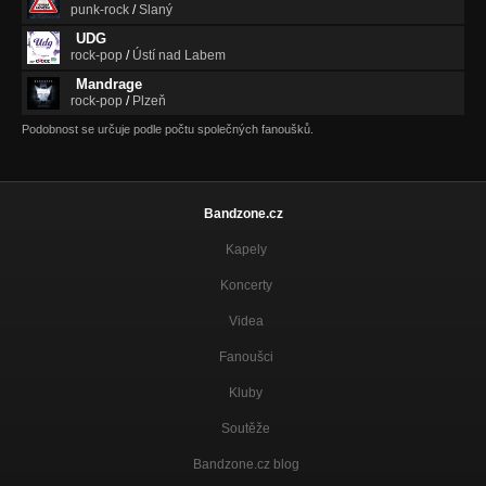
punk-rock
/
Slaný
UDG
rock-pop
/
Ústí nad Labem
Mandrage
rock-pop
/
Plzeň
Podobnost se určuje podle počtu společných fanoušků.
Bandzone.cz
Kapely
Koncerty
Videa
Fanoušci
Kluby
Soutěže
Bandzone.cz blog