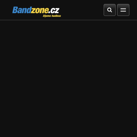
Bandzone.cz
žijeme hudbou