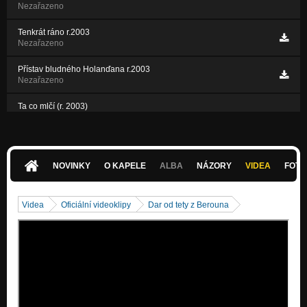
Nezařazeno
Tenkrát ráno r.2003
Nezařazeno
Přístav bludného Holanďana r.2003
Nezařazeno
Ta co mlčí (r. 2003)
Nezařazeno
Hvězda (r. 2003)
Nezařazeno
NOVINKY
O KAPELE
ALBA
NÁZORY
VIDEA
FOTK
NÁLEDÍ r.2009
Nezařazeno
Videa
Oficiální videoklipy
Dar od tety z Berouna