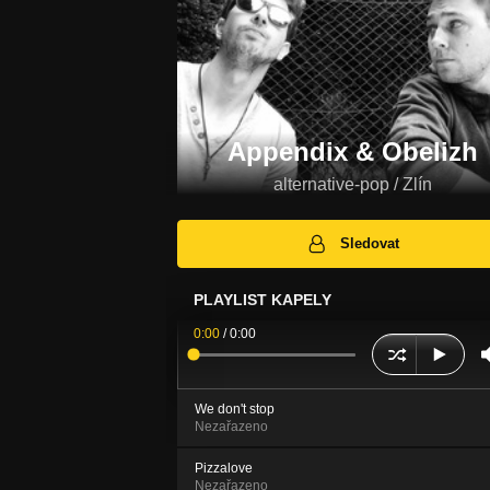
Appendix & Obelizh
alternative-pop / Zlín
Sledovat
PLAYLIST KAPELY
0:00
/
0:00
We don't stop
Nezařazeno
Pizzalove
Nezařazeno