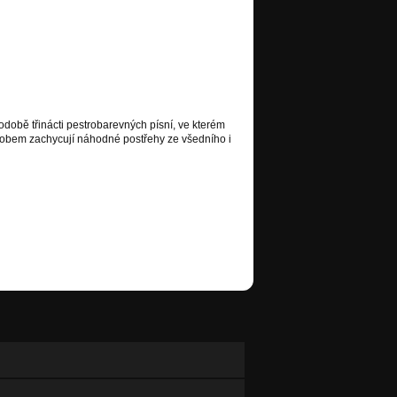
době třinácti pestrobarevných písní, ve kterém
obem zachycují náhodné postřehy ze všedního i