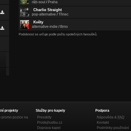
r&b-soul
/
Praha
Charlie Straight
pop-alternative
/
Třinec
Květy
alternative-indie
/
Brno
Podobnost se určuje podle počtu společných fanoušků.
tní projekty
Služby pro kapely
Podpora
p promo pozice na
Presskity
Nápověda &
FAQ
Prodejhudbu.cz
Kontakt
Doprava kapel
Podmínky používání