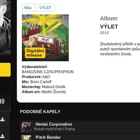
Alba
VÝLET
Album
VÝLET
2014
Zhudebněný příběh v po
autoři spontánním způs
Digitální
nevšedního života.
release
Vydavatelství:
BANDZONE.CZ/SUPRAPHON
Producent:
A&O
Mix:
Boris Carloff
Mastering:
Matouš Godík
Album art:
Martin Živocký
PODOBNÉ KAPELY
Hentai Corporation
thrash-rock'n'roll
/
Praha
Pitch Bender