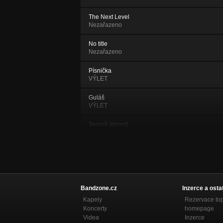
The Next Level
Nezařazeno
No title
Nezařazeno
Písnička
VÝLET
Guláš
VÝLET
Senioři [demo]
VÝLET
Malý princ [demo]
VÝLET
Špatnej textař [demo]
VÝLET
Bandzone.cz
Inzerce a osta
Kapely
Rezervace to
Rorýsek [demo]
Koncerty
homepage
VÝLET
Videa
Inzerce