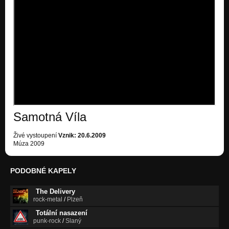
Samotná Víla
Živé vystoupení
Vznik: 20.6.2009
Múza 2009
PODOBNÉ KAPELY
The Delivery
rock-metal
/
Plzeň
Totální nasazení
punk-rock
/
Slaný