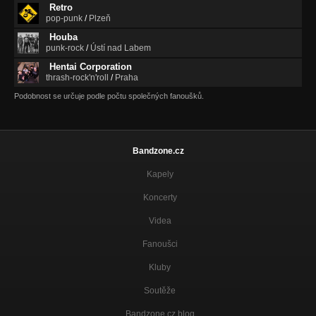
Retro
pop-punk
/
Plzeň
Houba
punk-rock
/
Ústí nad Labem
Hentai Corporation
thrash-rock'n'roll
/
Praha
Podobnost se určuje podle počtu společných fanoušků.
Bandzone.cz
Kapely
Koncerty
Videa
Fanoušci
Kluby
Soutěže
Bandzone.cz blog