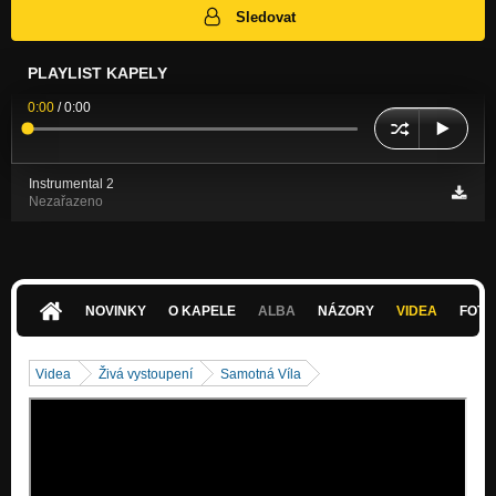
Sledovat
PLAYLIST KAPELY
0:00
/
0:00
Instrumental 2
Nezařazeno
NOVINKY
O KAPELE
ALBA
NÁZORY
VIDEA
FOTK
Videa
Živá vystoupení
Samotná Víla