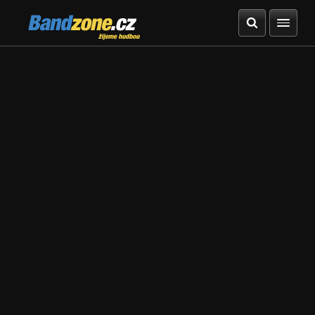
Bandzone.cz
žijeme hudbou