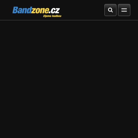
Bandzone.cz
žijeme hudbou