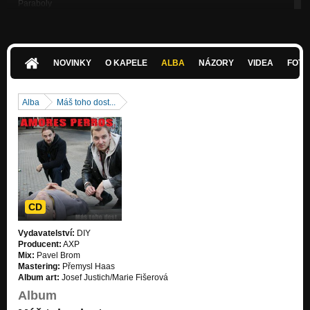
Paraboly
WHAT THE FUNK?!
Náměsíčník
WHAT THE FUNK?!
NOVINKY
O KAPELE
ALBA
NÁZORY
VIDEA
FOTK
S.H.T.I.T.
WHAT THE FUNK?!
Alba
Máš toho dost...
What the funk?!
WHAT THE FUNK?!
Prodejná
WHAT THE FUNK?!
Marmeláda
Nezařazeno
CD
Stromy
Vydavatelství:
DIY
WHAT THE FUNK?!
Producent:
AXP
Mix:
Pavel Brom
Strach
Mastering:
Přemysl Haas
WHAT THE FUNK?!
Album art:
Josef Justich/Marie Fišerová
Album
Můj Svět