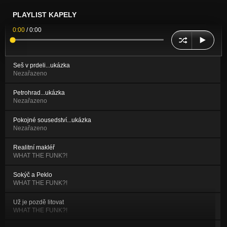
PLAYLIST KAPELY
0:00
/
0:00
Seš v prdeli...ukázka
Nezařazeno
Petrohrad...ukázka
Nezařazeno
Pokojné sousedství...ukázka
Nezařazeno
Realitní makléř
WHAT THE FUNK?!
Sokýč a Peklo
WHAT THE FUNK?!
Už je pozdě litovat
WHAT THE FUNK?!