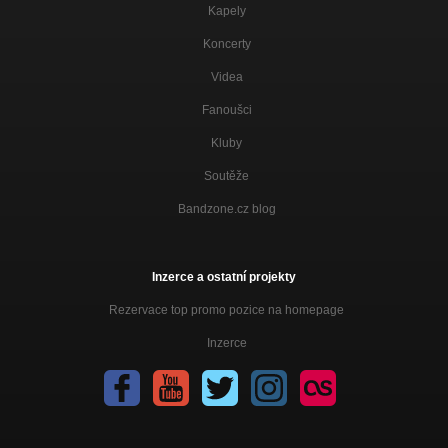
Kapely
Kuře podivuhodné chuti (A.P.CH. 2009)
Nezařazeno
Koncerty
Videa
Amores Perros I. (A.P.CH. 2009)
Nezařazeno
Fanoušci
Amores Perros II. (A.P.CH. 2009)
Kluby
Nezařazeno
Soutěže
Bandzone.cz blog
Inzerce a ostatní projekty
Rezervace top promo pozice na homepage
Inzerce