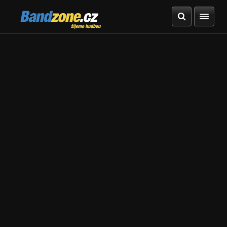
Bandzone.cz
žijeme hudbou