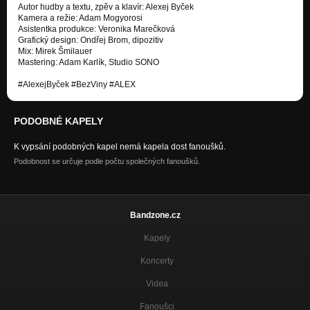
Autor hudby a textu, zpěv a klavír: Alexej Byček
Kamera a režie: Adam Mogyorosi
Asistentka produkce: Veronika Marečková
Grafický design: Ondřej Brom, dipozitiv
Mix: Mirek Šmilauer
Mastering: Adam Karlík, Studio SONO
#AlexejByček #BezViny #ALEX
PODOBNÉ KAPELY
K vypsání podobných kapel nemá kapela dost fanoušků.
Podobnost se určuje podle počtu společných fanoušků.
Bandzone.cz
Kapely
Koncerty
Videa
Fanoušci