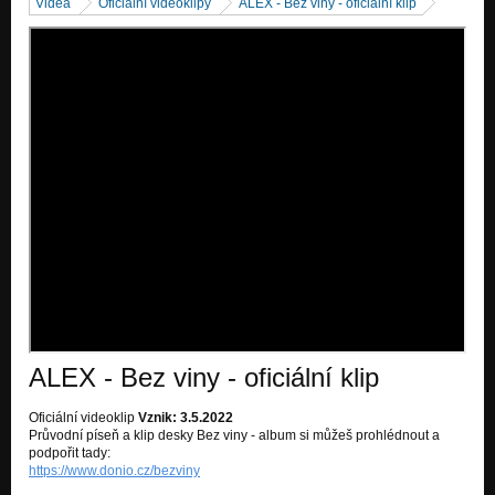
Videa
Oficiální videoklipy
ALEX - Bez viny - oficiální klip
ALEX - Bez viny - oficiální klip
Oficiální videoklip
Vznik: 3.5.2022
Průvodní píseň a klip desky Bez viny - album si můžeš prohlédnout a
podpořit tady:
https://www.donio.cz/bezviny