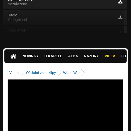
Nezařazeno
Radio
Youngblood
COLLAPSE
Nezařazeno
Youngblood
Youngblood
NOVINKY
O KAPELE
ALBA
NÁZORY
VIDEA
FOTK
Take me on
Youngblood
Videa
Oficiální videoklipy
World War
Right now!
Youngblood
Goodbye
Youngblood
Hello
Youngblood
Dangerous
Youngblood