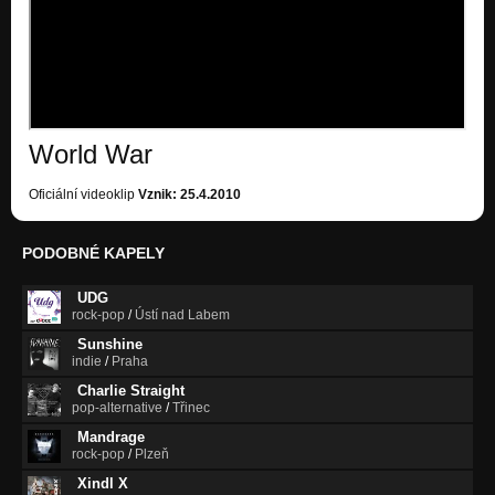
Sands of time
Youngblood
Dr.Z.
Youngblood
World War
D1
Nezařazeno
Oficiální videoklip
Vznik: 25.4.2010
MARTYRDOM
Nezařazeno
PODOBNÉ KAPELY
JAILDBIRD
Nezařazeno
UDG
rock-pop
/
Ústí nad Labem
WORLD WAR
Sunshine
Nezařazeno
indie
/
Praha
Charlie Straight
Dancing Kings
pop-alternative
/
Třinec
Youngblood
Mandrage
rock-pop
/
Plzeň
Xindl X