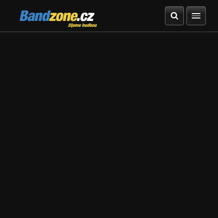
Bandzone.cz
žijeme hudbou