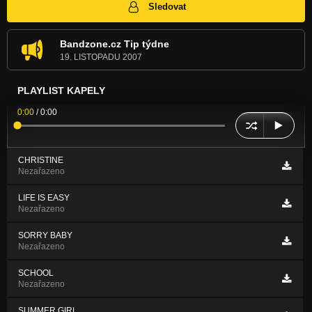
Sledovat
Bandzone.cz Tip týdne
19. LISTOPADU 2007
PLAYLIST KAPELY
0:00
/
0:00
CHRISTINE
Nezařazeno
LIFE IS EASY
Nezařazeno
SORRY BABY
Nezařazeno
SCHOOL
Nezařazeno
SUMMER GIRL