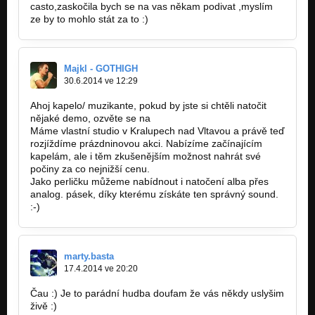
casto,zaskočila bych se na vas někam podivat ,myslím
Ruth
ze by to mohlo stát za to :)
Nezařazeno
Majkl - GOTHIGH
30.6.2014 ve 12:29
Ahoj kapelo/ muzikante, pokud by jste si chtěli natočit
nějaké demo, ozvěte se na
gothighband@gmail.com.
Máme vlastní studio v Kralupech nad Vltavou a právě teď
rozjíždíme prázdninovou akci. Nabízíme začínajícím
kapelám, ale i těm zkušenějším možnost nahrát své
počiny za co nejnižší cenu.
Jako perličku můžeme nabídnout i natočení alba přes
analog. pásek, díky kterému získáte ten správný sound.
:-)
marty.basta
17.4.2014 ve 20:20
Čau :) Je to parádní hudba doufam že vás někdy uslyšim
živě :)