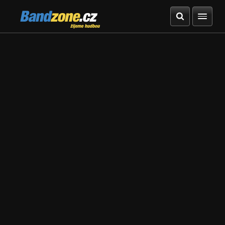
Bandzone.cz
žijeme hudbou