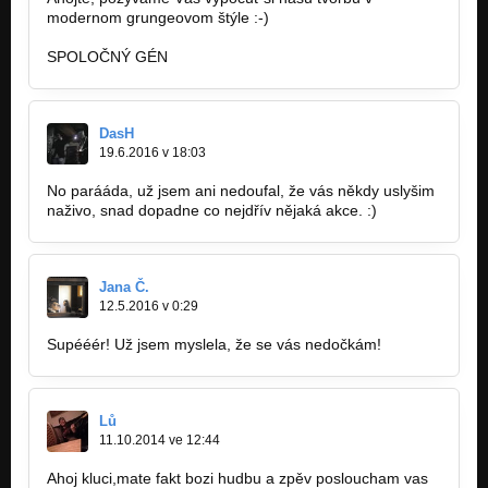
modernom grungeovom štýle :-)
Arabica (AFTERSPOON 2009)
AFTERSPOON
SPOLOČNÝ GÉN
Po lžičkách (AFTERSPOON 2009)
AFTERSPOON
DasH
19.6.2016 v 18:03
Asociace (AFTERSPOON 2009)
AFTERSPOON
No parááda, už jsem ani nedoufal, že vás někdy uslyšim
naživo, snad dopadne co nejdřív nějaká akce. :)
Output (AFTERSPOON 2009)
AFTERSPOON
Rockafeller skank (AFTERSPOON 2009)
Jana Č.
AFTERSPOON
12.5.2016 v 0:29
Ještě je brzy (Ještě je brzy 2007)
Supééér! Už jsem myslela, že se vás nedočkám!
Ještě je brzy
Racio (Ještě je brzy 2007)
Ještě je brzy
Lů
11.10.2014 ve 12:44
Ranní neskutečno (live Futurum)
Nezařazeno
Ahoj kluci,mate fakt bozi hudbu a zpěv posloucham vas