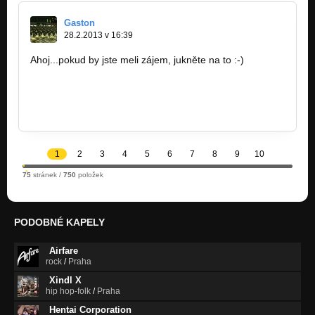
Gaston
28.2.2013 v 16:39
Ahoj...pokud by jste meli zájem, jukněte na to :-)
www.doxi.cz
1
2
3
4
5
6
7
8
9
10
75
stránek /
750
položek
PODOBNÉ KAPELY
Airfare
rock
/
Praha
Xindl X
hip hop-folk
/
Praha
Hentai Corporation