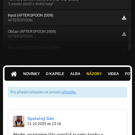
"Luxusní zboží z druhý ruky"
Input (AFTERSPOON 2009)
AFTERSPOON
Občan (AFTERSPOON 2009)
AFTERSPOON
Čau ne? (AFTERSPOON 2009)
AFTERSPOON
42+ (AFTERSPOON 2009)
AFTERSPOON
NOVINKY
O KAPELE
ALBA
NÁZORY
VIDEA
FOTK
Za západu (AFTERSPOON 2009)
AFTERSPOON
Pro přidání příspěku se prosím
přihlašte
.
Karel (AFTERSPOON 2009)
AFTERSPOON
Ranní neskutečno (AFTERSPOON 2009)
AFTERSPOON
Spoločný Gén
21.10.2020 ve 13:16
Preludium G dur (AFTERSPOON 2009)
AFTERSPOON
Ahojte, pozývame Vás vypočuť si našu tvorbu v