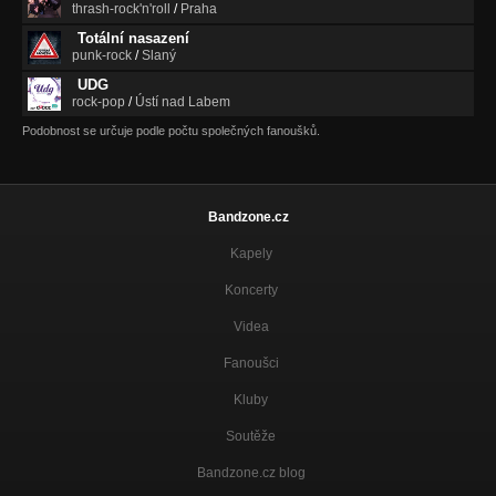
thrash-rock'n'roll
/
Praha
Totální nasazení
punk-rock
/
Slaný
UDG
rock-pop
/
Ústí nad Labem
Podobnost se určuje podle počtu společných fanoušků.
Bandzone.cz
Kapely
Koncerty
Videa
Fanoušci
Kluby
Soutěže
Bandzone.cz blog