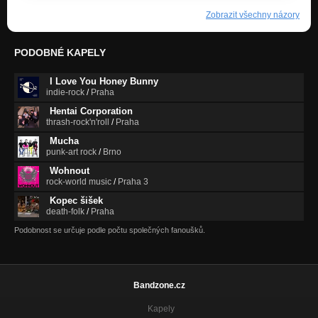
Zobrazit všechny názory
PODOBNÉ KAPELY
I Love You Honey Bunny
indie-rock
/
Praha
Hentai Corporation
thrash-rock'n'roll
/
Praha
Mucha
punk-art rock
/
Brno
Wohnout
rock-world music
/
Praha 3
Kopec šišek
death-folk
/
Praha
Podobnost se určuje podle počtu společných fanoušků.
Bandzone.cz
Kapely