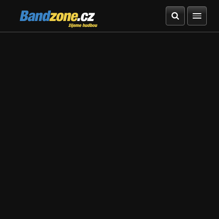
Bandzone.cz
žijeme hudbou