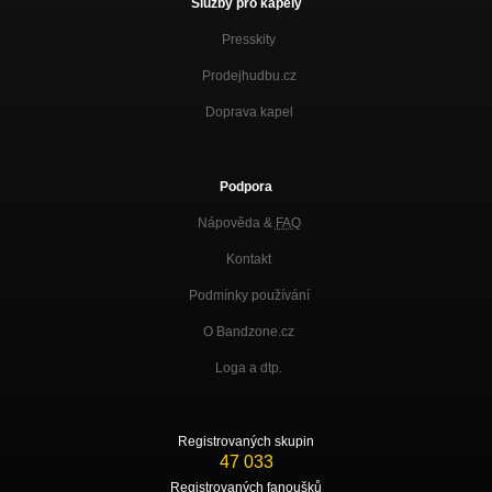
Služby pro kapely
Presskity
Prodejhudbu.cz
Doprava kapel
Podpora
Nápověda &
FAQ
Kontakt
Podmínky používání
O Bandzone.cz
Loga a dtp.
Registrovaných skupin
47 033
Registrovaných fanoušků