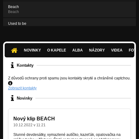
Beach
Beach
Used to be
single 2022
Split Ends
single 2022
NOVINKY
O KAPELE
ALBA
NÁZORY
VIDEA
FOTK
100% R'n'R
Womanizer
Kontakty
Z důvodů ochrany proti spamu jsou kontakty skryté a chráněné captchou.
Zobrazit kontakty
Novinky
Nový klip BEACH
10.12.2022 v 11:21
Slunné devdesátky, vymazlené autíčko, kazeťák, opalovačka na