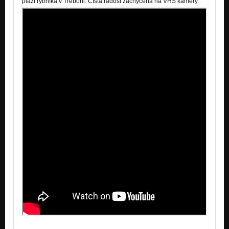
pláži rybníka v Třeboni. ČIstá radost zachycená na VHS kamery.