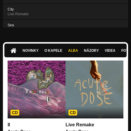
City
Live Remake
Sea
Live Remake
NOVINKY
O KAPELE
ALBA
NÁZORY
VIDEA
FOTK
CD
CD
II
Live Remake