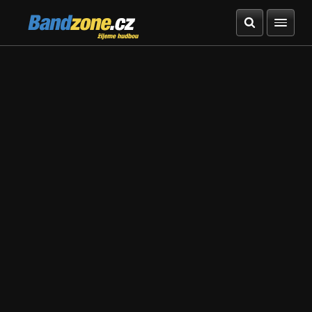
Bandzone.cz
žijeme hudbou