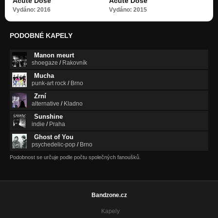
Acute Dose
Acute Dose
Vydáno: 2016
Vydáno: 2015
PODOBNÉ KAPELY
Manon meurt
shoegaze
/
Rakovník
Mucha
punk-art rock
/
Brno
Zrní
alternative
/
Kladno
Sunshine
indie
/
Praha
Ghost of You
psychedelic-pop
/
Brno
Podobnost se určuje podle počtu společných fanoušků.
Bandzone.cz
Kapely