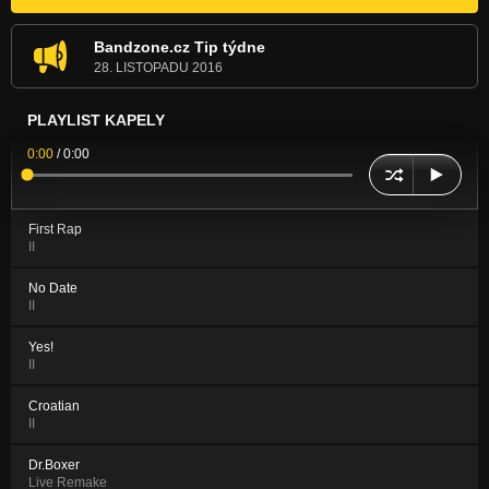
Bandzone.cz Tip týdne
28. LISTOPADU 2016
PLAYLIST KAPELY
0:00
/
0:00
First Rap
II
No Date
II
Yes!
II
Croatian
II
Dr.Boxer
Live Remake