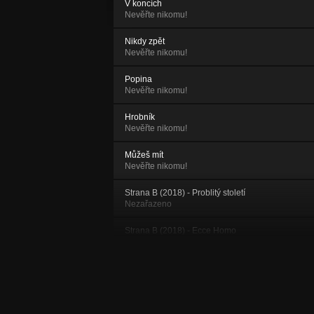
V koncích
Nevěřte nikomu!
Nikdy zpět
Nevěřte nikomu!
Popina
Nevěřte nikomu!
Hrobník
Nevěřte nikomu!
Můžeš mít
Nevěřte nikomu!
Strana B (2018) - Problitý století
Nezařazeno
Strana B (2018) - Ecce Homo
Nezařazeno
Strana B (2018) - The Retro Song
Nezařazeno
Instantní bojovník (2014) - Poslední heč