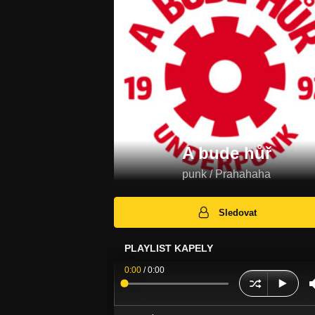
A bude hůř
punk / Prahahaha
Sledovat
PLAYLIST KAPELY
0:00
/
0:00