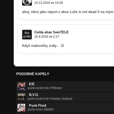
15.12.2016 ve 14:29
ahoj, něco jako report z akce Luže is not dead II na mým p
Culda alias SemTELE
Bez
profilu
16.9.2016 ve 2:27
Když makovičky zrály... :D
PODOBNÉ KAPELY
E!E
punk-rock'n'roll
/
Příbram
N.V.Ú.
punk-rock'n'roll
/
Hradec Králové
Punk Floid
punk-rock
/
Zábřeh