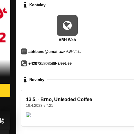
Kontakty
ABH Web
abhband@email.cz
- ABH mail
+420725808589
- DeeDee
Novinky
13.5. - Brno, Unleaded Coffee
19.4.2023 v 7:21