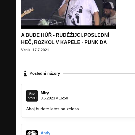
A BUDE HŮŘ - RUDĚŽIJCI, POSLEDNÍ
HEČ, ROZKOL V KAPELE - PUNK DA
Vznik: 17.7.2021
Poslední názory
Miry
Bez
profilu
3.5.2023 v 16:50
Ahoj budete letos na zelesa
Andy