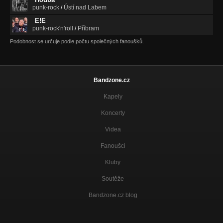
punk-rock
/
Ústí nad Labem
E!E
punk-rock'n'roll
/
Příbram
Podobnost se určuje podle počtu společných fanoušků.
Bandzone.cz
Kapely
Koncerty
Videa
Fanoušci
Kluby
Soutěže
Bandzone.cz blog