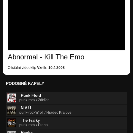
Global (Neasi 2005)
Nezařazeno
Abnormal - Kill The Emo
Oficiální videoklip
Vznik: 10.4.2008
PODOBNÉ KAPELY
Punk Floid
punk-rock
/
Zábřeh
N.V.Ú.
punk-rock'n'roll
/
Hradec Králové
The Fialky
punk-rock
/
Praha
Houba