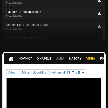
Nezařazeno
*Meddi* (Unromantic 2007)
Nezařazeno
Straight Edge (Unromantic 2007)
Nezařazeno
Je to tak.. (Unromantic 2007)
Nezařazeno
Fuck Off Hippie (Street Kids 2006)
Nezařazeno
NOVINKY
O KAPELE
ALBA
NÁZORY
VIDEA
FOTK
Cokoliv (Street Kids 2006)
Nezařazeno
Videa
Oficiální videoklipy
Abnormal - Kill The Emo
Vláda (Street Kids 2006)
Nezařazeno
Dirty Love Song (Street Kids 2006)
Nezařazeno
Lituju! (Street Kids 2006)
Nezařazeno