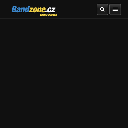
Bandzone.cz
žijeme hudbou