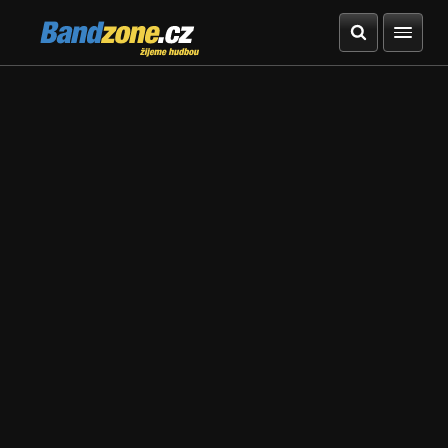
Bandzone.cz
žijeme hudbou