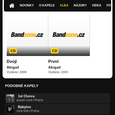
NOVINKY
O KAPELE
ALBA
NÁZORY
VIDEA
FOTK
CD
CD
Dvojí
První
Abigail
Abigail
Vydáno: 2006
Vydáno: 2003
PODOBNÉ KAPELY
1st Choice
power-rock
/
Praha
Babylon
rock-folk
/
Praha