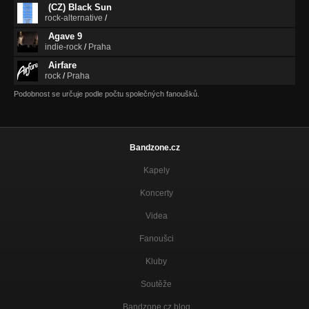
(CZ) Black Sun
rock-alternative
/
Agave 9
indie-rock
/
Praha
Airfare
rock
/
Praha
Podobnost se určuje podle počtu společných fanoušků.
Bandzone.cz
Kapely
Koncerty
Videa
Fanoušci
Kluby
Soutěže
Bandzone.cz blog