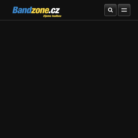
Bandzone.cz
žijeme hudbou