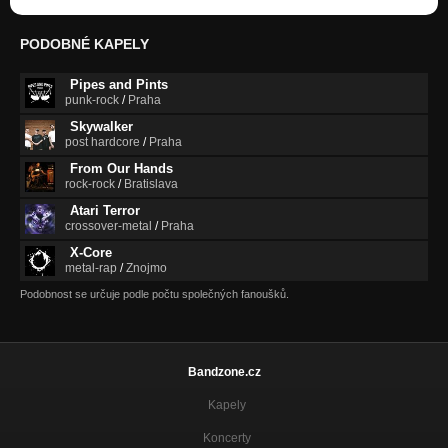
PODOBNÉ KAPELY
Pipes and Pints
punk-rock
/
Praha
Skywalker
post hardcore
/
Praha
From Our Hands
rock-rock
/
Bratislava
Atari Terror
crossover-metal
/
Praha
X-Core
metal-rap
/
Znojmo
Podobnost se určuje podle počtu společných fanoušků.
Bandzone.cz
Kapely
Koncerty