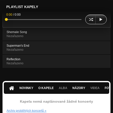
PLAYLIST KAPELY
0:00
/
0:00
Shemale Song
Nezařazeno
Superman's End
Nezařazeno
Reflection
Nezařazeno
NOVINKY
O KAPELE
ALBA
NÁZORY
VIDEA
FOTK
Kapela nemá naplánované žádné koncerty
Archiv proběhlých koncertů
»