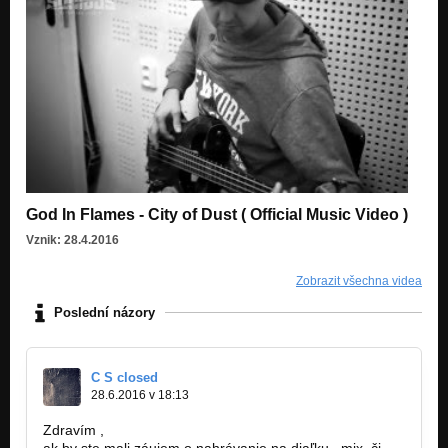
God In Flames - City of Dust ( Official Music Video )
Vznik: 28.4.2016
Zobrazit všechna videa
Poslední názory
C S closed
28.6.2016 v 18:13
Zdravím ,
ak by ste mali záujem o nahrávanie na diaľku , mix ,či