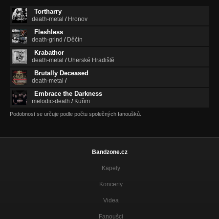
Tortharry
death-metal
/
Hronov
Fleshless
death-grind
/
Děčín
Krabathor
death-metal
/
Uherské Hradiště
Brutally Deceased
death-metal
/
Embrace the Darkness
melodic-death
/
Kuřim
Podobnost se určuje podle počtu společných fanoušků.
Bandzone.cz
Kapely
Koncerty
Videa
Fanoušci