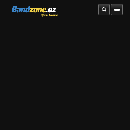
Bandzone.cz
žijeme hudbou