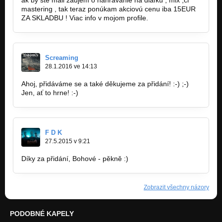
mastering , tak teraz ponúkam akciovú cenu iba 15EUR
ZA SKLADBU ! Viac info v mojom profile.
Screaming
28.1.2016 ve 14:13
Ahoj, přidáváme se a také děkujeme za přidání! :-) ;-)
Jen, ať to hrne! :-)
F D K
27.5.2015 v 9:21
Díky za přidání, Bohové - pěkně :)
Zobrazit všechny názory
PODOBNÉ KAPELY