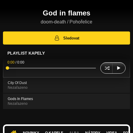
God in flames
doom-death / Pohořelice
Sledovat
PLAYLIST KAPELY
0:00
/
0:00
City Of Dust
Nezařazeno
Gods In Flames
Nezařazeno
NOVINKY
O KAPELE
ALBA
NÁZORY
VIDEA
FOTK