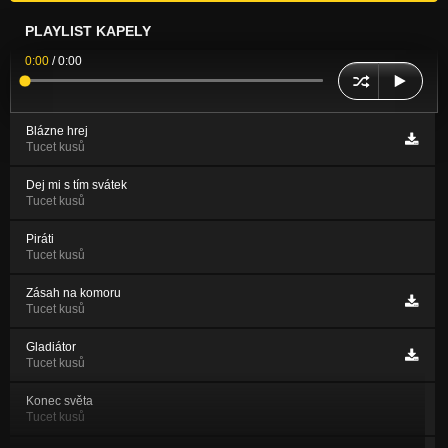
PLAYLIST KAPELY
0:00
/
0:00
Blázne hrej
Tucet kusů
Dej mi s tím svátek
Tucet kusů
Piráti
Tucet kusů
Zásah na komoru
Tucet kusů
Gladiátor
Tucet kusů
Konec světa
Tucet kusů