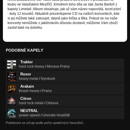
Nezařazeno
klubu ve Valašském Meziříčí. Kmotrem toho díla se stal Jarda Bartoň z
kapely Limetall. Album obsahuje, jak už sám název napovídá, tucet písní
- tedy 12 kousků. Aktuálně prezentujeme CD na našich koncertech, kde
si jej můžete také zakoupit, stejně jako trička a tílka. Pokud se na naše
koncerty nemůžete z jakéhokoliv důvodu dostavit, můžeme Vám zboží
zaslat také na dobírku.
PODOBNÉ KAPELY
Traktor
hard rock-heavy
/
Morava-Praha
Roxor
heavy-metal
/
Nymburk
Arakain
thrash-heavy
/
Praha
Citron
hard rock-metal
/
Ostrava
NEUTRAL
power-speed
/
Uherské Hradiště
Podobnost se určuje podle počtu společných fanoušků.