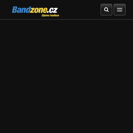
Bandzone.cz
žijeme hudbou